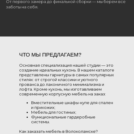
От первого замера до финальной сборки — мы берем все
заботы на себя.
ЧТО МЫ ПРЕДЛАГАЕМ?
Основная специализация нашей студии — это
создание идеальных кухонь. В нашем каталоге
представлены гарнитуры в самых популярных
стилях: от строгой классики и уютного
прованса до лаконичного минимализма и
лофта. Кроме кухонь, мы изготавливаем
современную корпусную мебель на заказ:
Вместительные шкафы-купе для спален
и прихожих;
Мебель для гостиных;
Функциональные гардеробные
системы.
Как заказать мебель в Волоколамске?