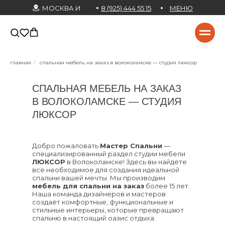
МОСКВА И
8 (925) 444 55 15
МЕНЮ
МО
главная
/
спальная мебель на заказ в волоколамске — студия люксор
СПАЛЬНАЯ МЕБЕЛЬ НА ЗАКАЗ
В ВОЛОКОЛАМСКЕ — СТУДИЯ
ЛЮКСОР
Добро пожаловать
Мастер Спальни
—
специализированный раздел студии мебели
ЛЮКСОР
в Волоколамске! Здесь вы найдёте
всё необходимое для создания идеальной
спальни вашей мечты. Мы производим
мебель для спальни на заказ
более 15 лет.
Наша команда дизайнеров и мастеров
создаёт комфортные, функциональные и
стильные интерьеры, которые превращают
спальню в настоящий оазис отдыха.