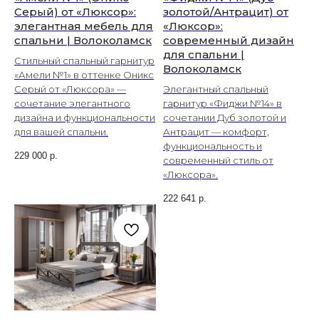
Серый) от «Люксор»:
золотой/Антрацит) от
элегантная мебель для
«Люксор»:
спальни | Волоколамск
современный дизайн
для спальни |
Стильный спальный гарнитур
Волоколамск
«Амели №1» в оттенке Оникс
Серый от «Люксора» —
Элегантный спальный
сочетание элегантного
гарнитур «Фиджи №14» в
дизайна и функциональности
сочетании Дуб золотой и
для вашей спальни.
Антрацит — комфорт,
функциональность и
229 000
р.
современный стиль от
«Люксора».
222 641
р.