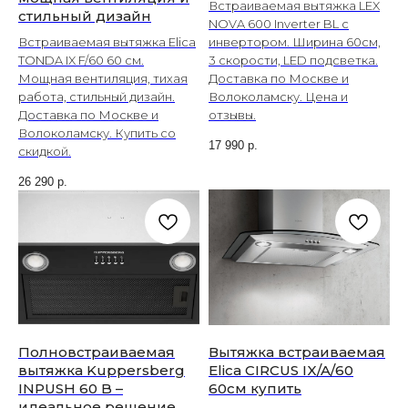
Встраиваемая вытяжка LEX
стильный дизайн
NOVA 600 Inverter BL с
Встраиваемая вытяжка Elica
инвертором. Ширина 60см,
TONDA IX F/60 60 см.
3 скорости, LED подсветка.
Мощная вентиляция, тихая
Доставка по Москве и
работа, стильный дизайн.
Волоколамску. Цена и
Доставка по Москве и
отзывы.
Волоколамску. Купить со
17 990
р.
скидкой.
26 290
р.
Полновстраиваемая
Вытяжка встраиваемая
вытяжка Kuppersberg
Elica CIRCUS IX/A/60
INPUSH 60 B –
60см купить
идеальное решение