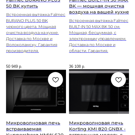
50 BK купить
BK — мощная очистка
воздуха на вашей кухне
Встроенная вытяжка Falmec
BURANO PLUS 50 BK
Встроенная вытяжка Falmec
черного цвета. Мощная
BUILT-IN 50 MAX BK 50 см.
очистка воздуха на кухне.
Мощная, бесшумная, с
Доставка по Москве и
электронным управлением.
Волоколамску. Гарантия
Доставка по Москве и
производителя.
области. Гарантия.
50 949
р.
36 108
р.
Микроволновая печь
Микроволновая печь
встраиваемая
Korting KMI 820 GNBX -
Kuppersberg HMW 620
встроенная модель с