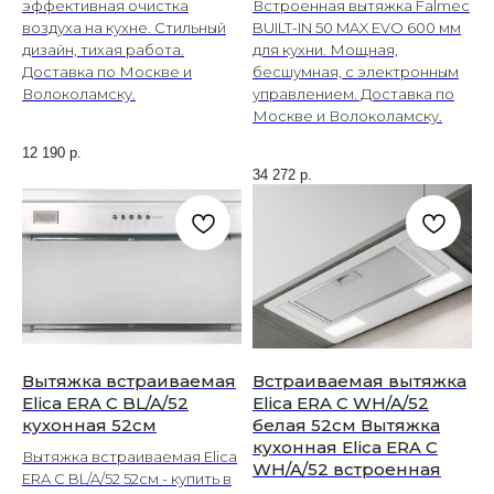
эффективная очистка
Встроенная вытяжка Falmec
воздуха на кухне. Стильный
BUILT-IN 50 MAX EVO 600 мм
дизайн, тихая работа.
для кухни. Мощная,
Доставка по Москве и
бесшумная, с электронным
Волоколамску.
управлением. Доставка по
Москве и Волоколамску.
12 190
р.
34 272
р.
Вытяжка встраиваемая
Встраиваемая вытяжка
Elica ERA C BL/A/52
Elica ERA C WH/A/52
кухонная 52см
белая 52см Вытяжка
кухонная Elica ERA C
Вытяжка встраиваемая Elica
WH/A/52 встроенная
ERA C BL/A/52 52см - купить в