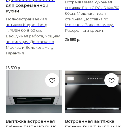
Встраиваемая кухонная
для современной
вытяжка Elica CIRCUS IX/A/60
кухни
60см. Мощная, тихая,
Полновстраиваемая
стильная. Доставка по
вытяжка Kuppersberg
Москве и Волоколамску.
INPUSH 60 B 60 см.
Рассрочка и кредит.
Бесшумная работа, мощная
25 890
р.
вентиляция. Доставка по
Москве и Волоколамску.
Гарантия.
13 590
р.
Вытяжка встроенная
Встроенная вытяжка
Falmec BURANO PLUS
Falmec BUILT-IN 50 MAX