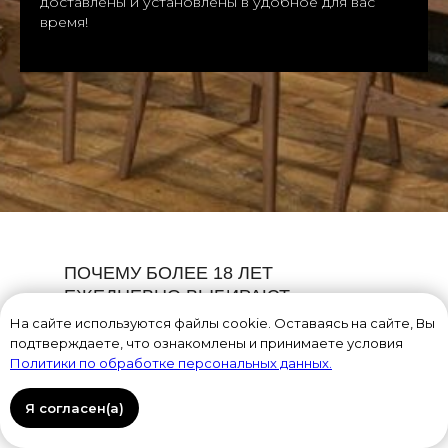
доставлены и установлены в удобное для вас
время!
ПОЧЕМУ БОЛЕЕ 18 ЛЕТ
ЕЖЕДНЕВНО ВЫБИРАЮТ
НАС
На сайте используются файлы cookie. Оставаясь на сайте, Вы
подтверждаете, что ознакомлены и принимаете условия
Политики по обработке персональных данных.
01
Премиальный сервис «под ключ»
Я согласен(а)
Дизайн-проект с тщательной прорисовкой
электросхем и коммуникаций.