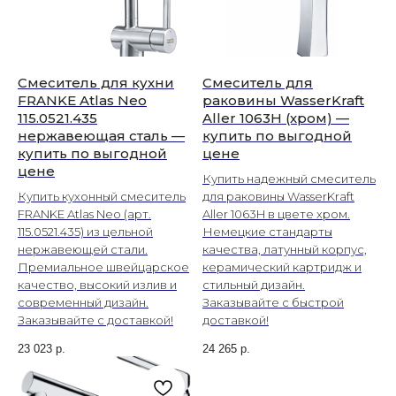
Смеситель для кухни
Смеситель для
FRANKE Atlas Neo
раковины WasserKraft
115.0521.435
Aller 1063H (хром) —
нержавеющая сталь —
купить по выгодной
купить по выгодной
цене
цене
Купить надежный смеситель
Купить кухонный смеситель
для раковины WasserKraft
FRANKE Atlas Neo (арт.
Aller 1063H в цвете хром.
115.0521.435) из цельной
Немецкие стандарты
нержавеющей стали.
качества, латунный корпус,
Премиальное швейцарское
керамический картридж и
качество, высокий излив и
стильный дизайн.
современный дизайн.
Заказывайте с быстрой
Заказывайте с доставкой!
доставкой!
23 023
р.
24 265
р.