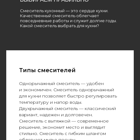
Смеситель кухонный — это сердце кухни.
Качественный смеситель облегчает
повседневные работы и служит долгие годы.
Какой смеситель выбрать для кухни?
Типы смесителей
Однорычажный смеситель — удобен
и экономичен. Смеситель однорычажный
для кухни позволяет быстро регулировать
температуру и напор воды.
Двухрычажный смеситель — классический
вариант, надежен и долговечен.
Смеситель с вытяжкой — современное
решение, экономит место и выглядит
стильно. Смеситель с гибким шлангом
облегчает мытье посуды.