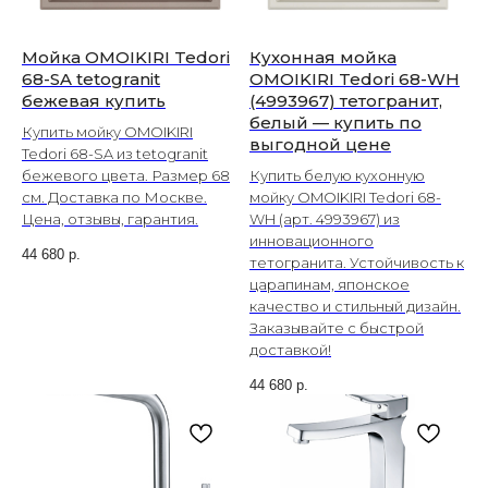
Мойка OMOIKIRI Tedori
Кухонная мойка
68-SA tetogranit
OMOIKIRI Tedori 68-WH
бежевая купить
(4993967) тетогранит,
белый — купить по
Купить мойку OMOIKIRI
выгодной цене
Tedori 68-SA из tetogranit
бежевого цвета. Размер 68
Купить белую кухонную
см. Доставка по Москве.
мойку OMOIKIRI Tedori 68-
Цена, отзывы, гарантия.
WH (арт. 4993967) из
инновационного
44 680
р.
тетогранита. Устойчивость к
царапинам, японское
качество и стильный дизайн.
Заказывайте с быстрой
доставкой!
44 680
р.