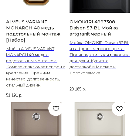
ALVEUS VARIANT
OMOIKIRI 4997308
MONARCH 40 медь
Daisen 57-BL Мойка
подстольный монтаж
artgranit черный
[Набор]
Мойка OMOIKIRI Daisen 57-BL
Мойка ALVEUS VARIANT
из artgranit черного цвета.
MONARCH 40 медь с
Прочная, стильная раковина
подстольным монтажом.
для кухни. Купить с
Комплект включает сифон и
доставкой в Москве и
крепления. Премиум
Волоколамске.
качество, долговечность,
стильный дизайн.
20 185
р.
51 191
р.