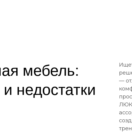
Ищет
ная мебель:
реше
— от
и недостатки
комф
прос
ЛЮК
ассо
созд
трен