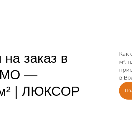
 на заказ в
Как 
м²: 
приё
 МО —
в Во
 м² | ЛЮКСОР
По