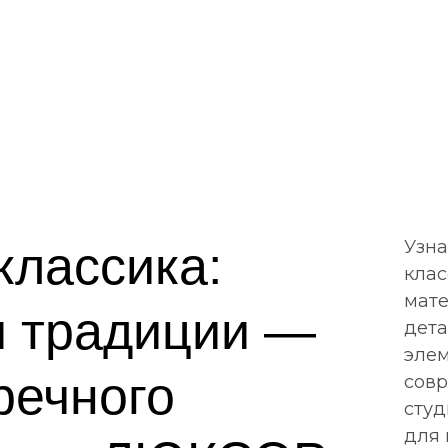
Узна
классика:
клас
мате
и традиции —
дета
элем
речного
совр
сту
для 