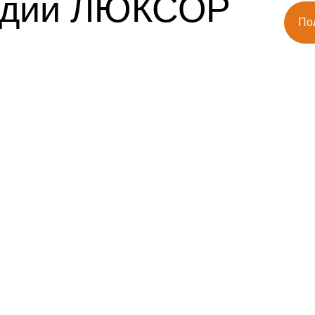
тудии ЛЮКСОР
По