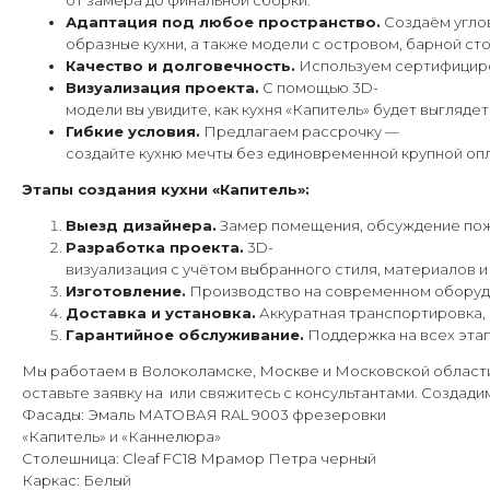
от замера до финальной сборки.
Адаптация под любое пространство.
Создаём углов
образные кухни, а также модели с островом, барной с
Качество и долговечность.
Используем сертифициров
Визуализация проекта.
С помощью 3D-
модели вы увидите, как кухня «Капитель» будет выгляде
Гибкие условия.
Предлагаем рассрочку —
создайте кухню мечты без единовременной крупной опл
Этапы создания кухни «Капитель»:
Выезд дизайнера.
Замер помещения, обсуждение пож
Разработка проекта.
3D-
визуализация с учётом выбранного стиля, материалов и
Изготовление.
Производство на современном оборудо
Доставка и установка.
Аккуратная транспортировка, 
Гарантийное обслуживание.
Поддержка на всех этап
Мы работаем в Волоколамске, Москве и Московской области.
оставьте заявку на или свяжитесь с консультантами. Создади
Фасады: Эмаль МАТОВАЯ RAL 9003 фрезеровки
«Капитель» и «Каннелюра»
Столешница: Cleaf FC18 Мрамор Петра черный
Каркас: Белый