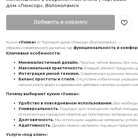
дом «Люксор», Волоколамск
Добавить в корзину
Кухня
«Уника»
от Торгового дома «Люксор» (Волоколамск) —
образец современного дизайна, где
функциональность и комфор
Ключевые особенности:
Минималистичный дизайн.
Простые, чёткие формы без лишн
Максимальная практичность.
Каждый элемент продуман дл
Интеграция умной техники.
Современная кухонная техника
Баланс простоты и стиля.
Отсутствие избыточных украшени
лаконичность форм и сдержанная цветовая палитра создают со
Почему выбирают кухню «Уника»:
Удобство в повседневном использовании.
Все необходи
Универсальность.
Подходит для помещений любой площад
от компактных городских квартир до просторных загородных до
Долговечность.
Мы используем надёжные материалы, устойч
Адаптивность.
Дизайн можно настроить под ваши предпочтен
Услуги «под ключ»: