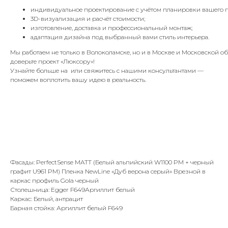
индивидуальное проектирование с учётом планировки вашего 
3D-визуализация и расчёт стоимости;
изготовление, доставка и профессиональный монтаж;
адаптация дизайна под выбранный вами стиль интерьера.
Мы работаем не только в Волоколамске, но и в Москве и Московской 
доверьте проект «Люксору»!
Узнайте больше на или свяжитесь с нашими консультантами —
поможем воплотить вашу идею в реальность.
Фасады: PerfectSense MATT (Белый альпийский W1100 PM + черный
графит U961 PM) Пленка NewLine «Дуб верона серый» Врезной в
каркас профиль Gola черный
Столешница: Egger F649Аргиллит белый
Каркас: Белый, антрацит
Барная стойка: Аргиллит белый F649