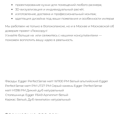
проектирование кухни для помещений любого размера;
3D-визуализация и индивидуальный расчёт;
изготовление, доставка и профессиональный монтаж;
адаптация дизайна под ваши пожелания и особенности интерье
Мы работаем не только в Волоколамске, но и в Москве и Московской 
доверьте проект «Люксору»!
Узнайте больше на или свяжитесь с нашими консультантами —
поможем воплотить вашу идею в реальность.
Фасады: Egger PerfectSense матт W1100 PM Белый альпийский Egger
PerfectSense матт PM U727 PM Cерый камень Egger PerfectSense
матт H1318 PM Дикий дуб натуральный
Столешница: Egger F649 Аргиллит белый
Каркас: Белый, Дуб гамильтон натуральный