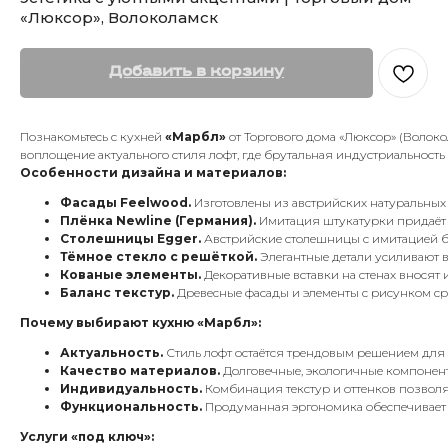
«Люксор», Волоколамск
Добавить в корзину
Познакомьтесь с кухней
«Марбл»
от Торгового дома «Люксор» (Волок
воплощение актуального стиля лофт, где брутальная индустриальность
Особенности дизайна и материалов:
Фасады Feelwood.
Изготовлены из австрийских натуральных 
Плёнка Newline (Германия).
Имитация штукатурки придаёт 
Столешницы Egger.
Австрийские столешницы с имитацией бе
Тёмное стекло с решёткой.
Элегантные детали усиливают 
Кованые элементы.
Декоративные вставки на стенах вносят и
Баланс текстур.
Древесные фасады и элементы с рисунком ср
Почему выбирают кухню «Марбл»:
Актуальность.
Стиль лофт остаётся трендовым решением для
Качество материалов.
Долговечные, экологичные компонен
Индивидуальность.
Комбинация текстур и оттенков позволя
Функциональность.
Продуманная эргономика обеспечивает у
Услуги «под ключ»: