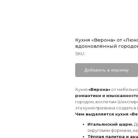
Кухня «Верона» от «Люк
вдохновлённый городом
SKU:
Добавить в корзину
Кухня
«Верона»
от мебельно
романтики и изысканност
городом, воспетым Шекспиром
эта кухня призвана создать 
Чем выделяется кухня «Ве
Итальянский шарм.
Ди
округлыми формами, н
Тёплая палитра и ак