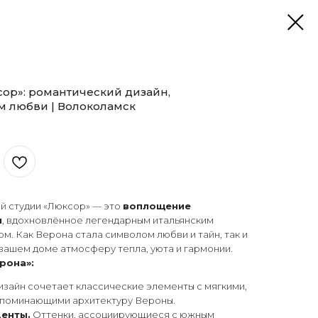
сор»: романтический дизайн,
 любви | Волоколамск
й студии «Люксор» — это
воплощение
и
, вдохновлённое легендарным итальянским
. Как Верона стала символом любви и тайн, так и
в вашем доме атмосферу тепла, уюта и гармонии.
рона»:
зайн сочетает классические элементы с мягкими,
апоминающими архитектуру Вероны.
центы.
Оттенки, ассоциирующиеся с южным