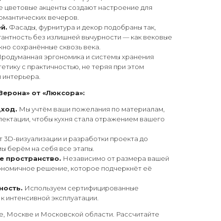
е цветовые акценты создают настроение для
омантических вечеров.
й.
Фасады, фурнитура и декор подобраны так,
гантность без излишней вычурности — как вековые
жно сохранённые сквозь века.
родуманная эргономика и системы хранения
етику с практичностью, не теряя при этом
 интерьера.
Верона» от «Люксора»:
ход.
Мы учтём ваши пожелания по материалам,
лектации, чтобы кухня стала отражением вашего
 3D-визуализации и разработки проекта до
ы берём на себя все этапы.
е пространство.
Независимо от размера вашей
гономичное решение, которое подчеркнёт её
ность.
Используем сертифицированные
к интенсивной эксплуатации.
, Москве и Московской области. Рассчитайте