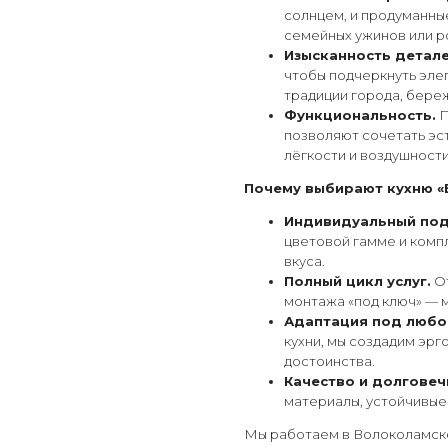
солнцем, и продуманны
семейных ужинов или р
Изысканность детале
чтобы подчеркнуть эле
традиции города, бере
Функциональность.
П
позволяют сочетать эст
лёгкости и воздушности
Почему выбирают кухню «
Индивидуальный под
цветовой гамме и комп
вкуса.
Полный цикл услуг.
От
монтажа «под ключ» — м
Адаптация под любо
кухни, мы создадим эр
достоинства.
Качество и долговеч
материалы, устойчивые 
Мы работаем в Волоколамске