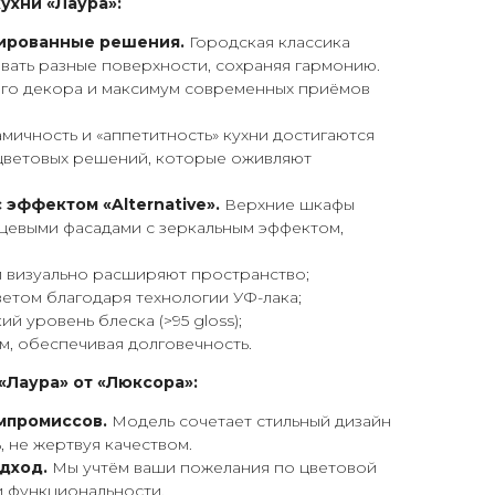
ухни «Лаура»:
сированные решения.
Городская классика
ать разные поверхности, сохраняя гармонию.
го декора и максимум современных приёмов
мичность и «аппетитность» кухни достигаются
 цветовых решений, которые оживляют
 эффектом «Alternative».
Верхние шкафы
цевыми фасадами с зеркальным эффектом,
и визуально расширяют пространство;
етом благодаря технологии УФ-лака;
й уровень блеска (>95 gloss);
м, обеспечивая долговечность.
«Лаура» от «Люксора»:
мпромиссов.
Модель сочетает стильный дизайн
, не жертвуя качеством.
дход.
Мы учтём ваши пожелания по цветовой
и функциональности.