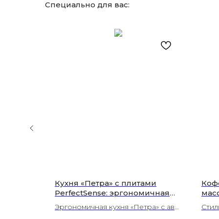
Специально для вас:
Кухня «Петра» с плитами
Коф
PerfectSense: эргономичная
мас
кухня-гостиная для
фун
Эргономичная кухня «Петра» с авст
Стил
ольшая
просторного интерьера |
ваш
рийскими плитами PerfectSense, ус
5 цв
ысокие