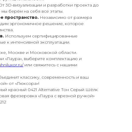
От 3D-визуализации и разработки проекта до
 мы берём на себя все этапы.
е пространство.
Независимо от размера
дадим эргономичное решение, которое
нства.
в.
Используем сертифицированные
ые к интенсивной эксплуатации.
ке, Москве и Московской области.
ни «Лаура», выберите комплектацию и
uhniluxor.ru/
или свяжитесь с нашими
бъединит классику, современность и ваш
ой» от «Люксора»!
нный красный 0421 Alternative Тон Серый Шёлк
овая фрезеровка «Лаура с врезной ручкой»
212