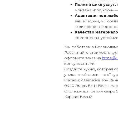
Полный цикл услуг.
монтажа «под ключ» —
Адаптация под любо
вашей кухни, мы соз
подчеркнёт её достои
Качество материало
компоненты, устойчив
Мы работаем в Волоколамс
Рассчитайте стоимость кух
оформите заказ на
https://k
консультантами.
Создайте кухню, которая о
уникальный стиль — с «Лаур
Фасады: Alternative Тон Ви
0440 Эмаль БНЦ Белая мат
Столешница: Белый кварц 5
Каркас: Белый