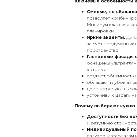
Ключевые особенности к
Смелые, но сбалан
позволяет комбиниров
Минимум классическо
планировки.
Яркие акценты.
Дина
за счёт продуманных
пространство.
Глянцевые фасады с
оснащены ультра-глян
которые:
создают объёмность 
обладают глубоким цв
демонстрируют высоки
устойчивы к царапина
Почему выбирают кухню 
Доступность без ко
и разумную стоимость
Индивидуальный по
палитре, материалам 