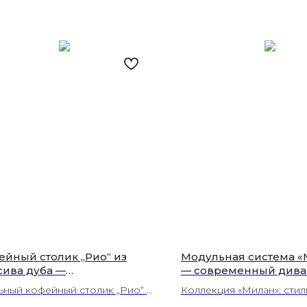
ейный столик „Рио“ из
Модульная система «
сива дуба —
— современный дива
кциональный декор для
регулируемыми
ьный кофейный столик „Рио“ в
Коллекция «Милан»: сти
его интерьера от студии
подголовниками и
етовых вариантах: размещайте
модульный диван с ком