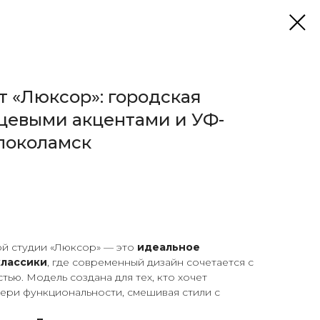
т «Люксор»: городская
нцевыми акцентами и УФ-
локоламск
й студии «Люксор» — это
идеальное
классики
, где современный дизайн сочетается с
ью. Модель создана для тех, кто хочет
ери функциональности, смешивая стили с