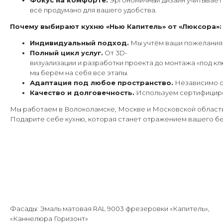
Фокус на комфорте.
Эргономичный дизайн учитывает 
всё продумано для вашего удобства.
Почему выбирают кухню «Нью Капитель» от «Люксора»:
Индивидуальный подход.
Мы учтём ваши пожелания 
Полный цикл услуг.
От 3D-
визуализации и разработки проекта до монтажа «под кл
мы берём на себя все этапы.
Адаптация под любое пространство.
Независимо от
Качество и долговечность.
Используем сертифициров
Мы работаем в Волоколамске, Москве и Московской области.
Подарите себе кухню, которая станет отражением вашего без
Фасады: Эмаль матовая RAL 9003 фрезеровки «Капитель»,
«Каннелюра Горизонт»