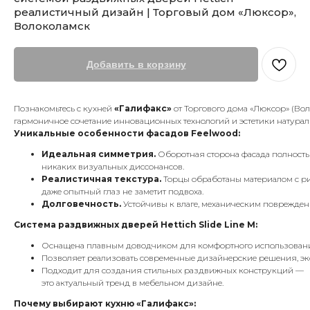
реалистичный дизайн | Торговый дом «Люксор»,
Волоколамск
Добавить в корзину
Познакомьтесь с кухней
«Галифакс»
от Торгового дома «Люксор» (Во
гармоничное сочетание инновационных технологий и эстетики натурал
Уникальные особенности фасадов Feelwood:
Идеальная симметрия.
Оборотная сторона фасада полность
никаких визуальных диссонансов.
Реалистичная текстура.
Торцы обработаны материалом с ри
даже опытный глаз не заметит подвоха.
Долговечность.
Устойчивы к влаге, механическим поврежден
Система раздвижных дверей Hettich Slide Line M:
Оснащена плавным доводчиком для комфортного использован
Позволяет реализовать современные дизайнерские решения, эк
Подходит для создания стильных раздвижных конструкций —
это актуальный тренд в мебельном дизайне.
Почему выбирают кухню «Галифакс»: