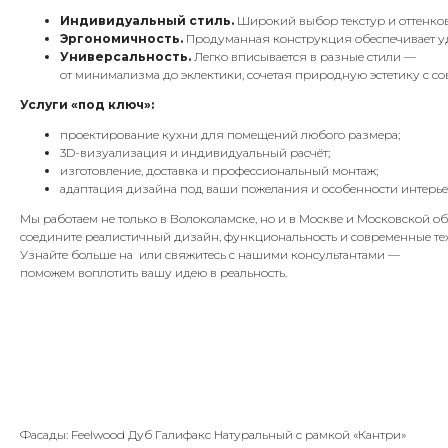
Индивидуальный стиль.
Широкий выбор текстур и оттенков
Эргономичность.
Продуманная конструкция обеспечивает удо
Универсальность.
Легко вписывается в разные стили —
от минимализма до эклектики, сочетая природную эстетику с с
Услуги «под ключ»:
проектирование кухни для помещений любого размера;
3D-визуализация и индивидуальный расчёт;
изготовление, доставка и профессиональный монтаж;
адаптация дизайна под ваши пожелания и особенности интерье
Мы работаем не только в Волоколамске, но и в Москве и Московской о
соедините реалистичный дизайн, функциональность и современные те
Узнайте больше на или свяжитесь с нашими консультантами —
поможем воплотить вашу идею в реальность.
Фасады: Feelwood Дуб Галифакс Натуральный с рамкой «Кантри»