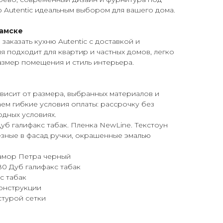
ню Autentic идеальным выбором для вашего дома.
ламске
аказать кухню Autentic с доставкой и
я подходит для квартир и частных домов, легко
змер помещения и стиль интерьера.
ависит от размера, выбранных материалов и
ем гибкие условия оплаты: рассрочку без
одных условиях.
уб галифакс табак. Пленка NewLine. Текстоун
езные в фасад ручки, окрашенные эмалью
рамор Петра черный
80 Дуб галифакс табак
с табак
онструкции
стурой сетки