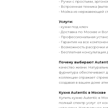
• Ручки с простыми, эрго
• Встроенная техника (вытя
• Мойка из нержавеющей с
Услуги:
• кухни под ключ
• Доставка по Москве и Во
• Профессиональная устано
• Гарантия на все компоне
• Возможность рассрочки и
• Бесплатная консультация
Почему выбирают Autenti
качество жизни. Натуральн
фурнитура обеспечивают д
коллекции отражает стремл
создавая в вашем доме атм
Кухня Autentic в Москве
Купить кухню Autentic в М
полный спектр услуг: от к
установки. Натуральное де