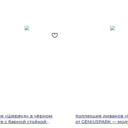
ня «Шервуд» в чёрном
Коллекция диванов 
е с барной стойкой:
от GENIUSPARK — мо
травагантный дизайн с
комфорт с шагающей