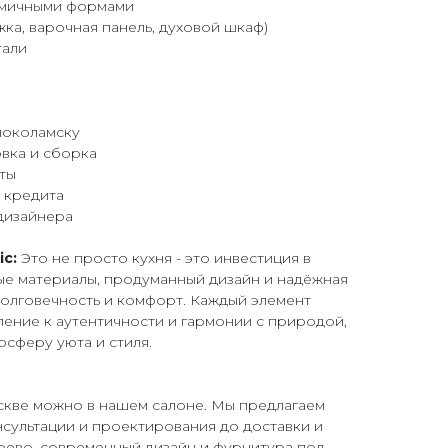
номичными формами
жка, варочная панель, духовой шкаф)
тали
локоламску
вка и сборка
нты
 кредита
 дизайнера
c:
Это не просто кухня - это инвестиция в
ые материалы, продуманный дизайн и надёжная
олговечность и комфорт. Каждый элемент
ение к аутентичности и гармонии с природой,
осферу уюта и стиля.
оскве можно в нашем салоне. Мы предлагаем
онсультации и проектирования до доставки и
рево, современный дизайн и фурнитура под