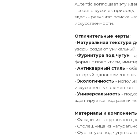
Autentic воплощает эту ид
- словно кусочек природы,
здесь - результат поиска н
искусственности.
Отличительные черты:
•
Натуральная текстура 
узоры создают уникальный,
•
Фурнитура под чугун
- 
формы с покрытием, имити
•
Антикварный стиль
- об
который одновременно вы
•
Экологичность
- использ
искусственных элементов
•
Универсальность
- подх
адаптируется под различны
Материалы и компоненты
• Фасады из натурального 
• Столешница из натурально
• Фурнитура под чугун с а