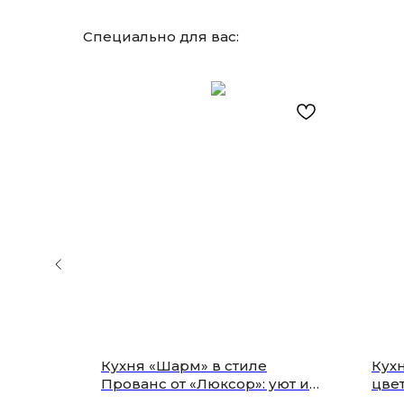
Специально для вас:
Кухня «Шарм» в стиле
Кух
ЛЮКСОР —
Прованс от «Люксор»: уют и
цвет
вашего
нежность в каждом элементе |
экс