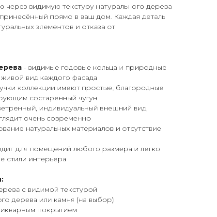
ею через видимую текстуру натурального дерева
 принесённый прямо в ваш дом. Каждая деталь
атуральных элементов и отказа от
дерева
- видимые годовые кольца и природные
 живой вид каждого фасада
ручки коллекции имеют простые, благородные
рующим состаренный чугун
ветренный, индивидуальный внешний вид,
глядит очень современно
ование натуральных материалов и отсутствие
одит для помещений любого размера и легко
е стили интерьера
:
дерева с видимой текстурой
го дерева или камня (на выбор)
нтикварным покрытием