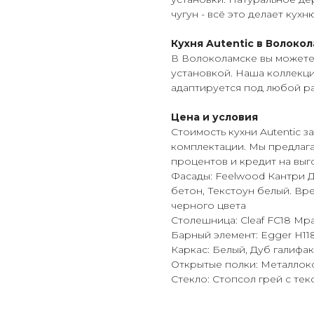
чугун - всё это делает кух
Кухня Autentic в Волоко
В Волоколамске вы можете з
установкой. Наша коллекци
адаптируется под любой ра
Цена и условия
Стоимость кухни Autentic з
комплектации. Мы предлага
процентов и кредит на выг
Фасады: Feelwood Кантри Д
бетон, Текстоун белый. Вр
черного цвета
Столешница: Cleaf FC18 М
Барный элемент: Egger H11
Каркас: Белый, Дуб галифак
Открытые полки: Металлок
Стекло: Стопсол грей с тек