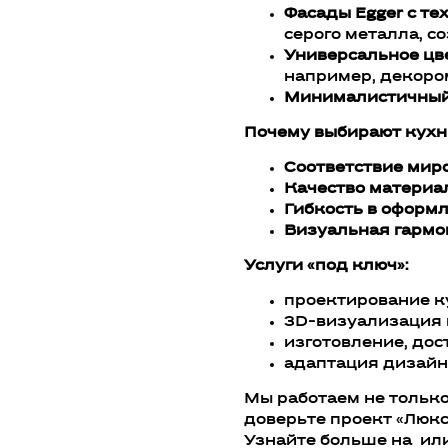
Фасады Egger с тех
серого металла, с
Универсальное цв
например, декоро
Минималистичный
Почему выбирают кухню
Соответствие мир
Качество материа
Гибкость в оформл
Визуальная гармо
Услуги «под ключ»:
проектирование к
3D-визуализация 
изготовление, до
адаптация дизайн
Мы работаем не только
доверьте проект «Люкс
Узнайте больше на ил