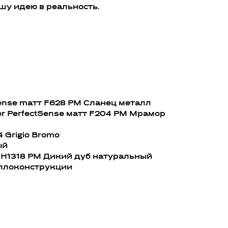
шу идею в реальность.
Sense mатт F628 PM Сланец металл
r PerfectSense матт F204 PM Мрамор
 Grigio Bromo
ый
 H1318 PM Дикий дуб натуральный
ллоконструкции