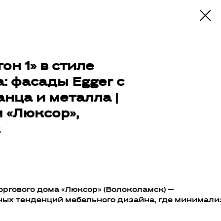
он 1» в стиле
 фасады Egger с
анца и металла |
 «Люксор»,
к
у
оргового дома «Люксор» (Волоколамск) —
ых тенденций мебельного дизайна, где минимализ