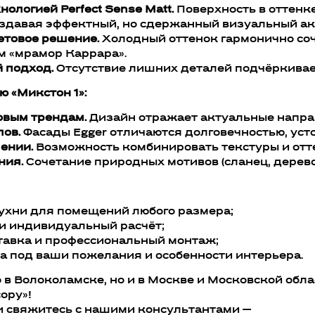
нологией Perfect Sense Matt.
Поверхность в оттенк
оздавая эффектный, но сдержанный визуальный ак
етовое решение.
Холодный оттенок гармонично соч
м «мрамор Каррара».
 подход.
Отсутствие лишних деталей подчёркивает
 «Микстон 1»:
овым трендам.
Дизайн отражает актуальные напра
лов.
Фасады Egger отличаются долговечностью, уст
ении.
Возможность комбинировать текстуры и отт
ния.
Сочетание природных мотивов (сланец, дерев
ухни для помещений любого размера;
и индивидуальный расчёт;
ставка и профессиональный монтаж;
а под ваши пожелания и особенности интерьера.
 в Волоколамске, но и в Москве и Московской обл
ору»!
и свяжитесь с нашими консультантами —