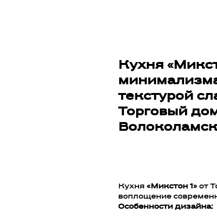
Кухня «Микст
минимализма:
текстурой сл
Торговый дом
Волоколамс
Добавить в корзин
Кухня
«Микстон 1»
от Т
воплощение современн
Особенности дизайна: