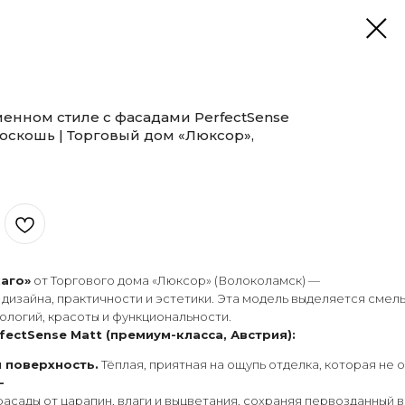
менном стиле с фасадами PerfectSense
роскошь | Торговый дом «Люксор»,
аго»
от Торгового дома «Люксор» (Волоколамск) —
зайна, практичности и эстетики. Эта модель выделяется смелы
логий, красоты и функциональности.
ectSense Matt (премиум-класса, Австрия):
 поверхность.
Тёплая, приятная на ощупь отделка, которая не 
-
сады от царапин, влаги и выцветания, сохраняя первозданный в