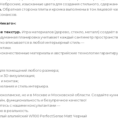
Неброские, изысканные цвета для создания стильного, сдержан
.
Обратная сторона плиты и кромка выполнены в тон лицевой ча
сонансов.
Чикаго»:
е текстур.
Игра материалов (дерево, стекло, металл) создаёт 
уманная планировка учитывает каждый сантиметр пространства
ко вписывается в любой интерьерный стиль —
ктики.
окачественные материалы и австрийские технологии гарантирую
для помещений любого размера;
и 3D-визуализация;
 и монтаж;
елания и стиль интерьера.
околамске, но и в Москве и Московской области. Создайте кух
йн, функциональность и безупречное качество!
итесь с нашими консультантами —
ю в реальность.
елый альпийский W1100 PerfectSense Matt Черный