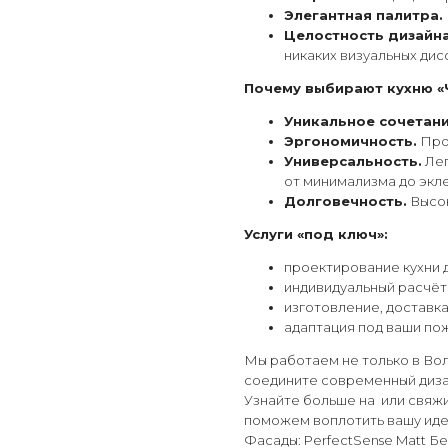
Элегантная палитра.
Целостность дизайна
никаких визуальных дис
Почему выбирают кухню «
Уникальное сочетани
Эргономичность.
Прод
Универсальность.
Лег
от минимализма до экле
Долговечность.
Высок
Услуги «под ключ»:
проектирование кухни 
индивидуальный расчёт 
изготовление, доставка
адаптация под ваши пож
Мы работаем не только в Вол
соедините современный диза
Узнайте больше на или свяж
поможем воплотить вашу иде
Фасады: PerfectSense Matt Б