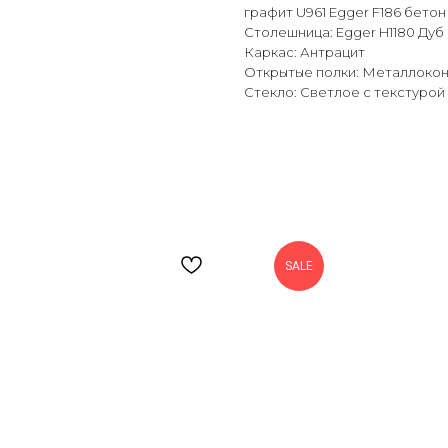
графит U961 Egger F186 бетон
Столешница: Egger H1180 Дуб
Каркас: Антрацит
Открытые полки: Металлоко
Стекло: Светлое с текстурой
SALE