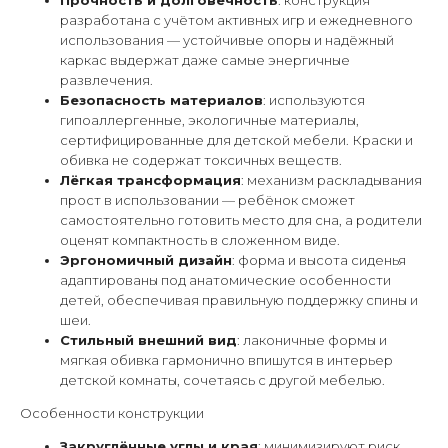
Прочность и долговечность
: конструкция
разработана с учётом активных игр и ежедневного
использования — устойчивые опоры и надёжный
каркас выдержат даже самые энергичные
развлечения.
Безопасность материалов
: используются
гипоаллергенные, экологичные материалы,
сертифицированные для детской мебели. Краски и
обивка не содержат токсичных веществ.
Лёгкая трансформация
: механизм раскладывания
прост в использовании — ребёнок сможет
самостоятельно готовить место для сна, а родители
оценят компактность в сложенном виде.
Эргономичный дизайн
: форма и высота сиденья
адаптированы под анатомические особенности
детей, обеспечивая правильную поддержку спины и
шеи.
Стильный внешний вид
: лаконичные формы и
мягкая обивка гармонично впишутся в интерьер
детской комнаты, сочетаясь с другой мебелью.
Особенности конструкции
Закруглённые углы и края
: минимизируют риск