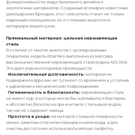
функциональности, индустриального дизайна и
экологичных материалов. Созданный всемирно известным
швейцарским брендом, этот смеситель станет не только
надежным помощником, но и стильным акцентом в
интерьере вашей кухни.
Премиальный материал: цельная нержавеющая
сталь
В отличие от многих аналогов с хромированным
покрытием, модель Atlas Neo выполнена из массива
высококачественной нержавеющей стали (марка AISI 304).
Это дает ряд неоспоримых преимуществ:
•
Исключительная долговечность:
материал не
подвержен коррозии, не тускнеет со временем и устойчив
к царапинам и механическим повреждениям.
•
Гигиеничность и безопасность:
нержавеющая сталь
не имеет пор, в которых могли бы скапливаться бактерии,
и абсолютно безопасна при контакте с питьевой водой,
так как не содержит свинца.
•
Простота в уходе:
на матовой стальной поверхности
менее заметны отпечатки пальцев и капли воды, а для
очистки достаточно использовать мягкую салфетку.