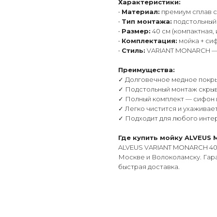
Характеристики:
•
Материал:
премиум сплав 
•
Тип монтажа:
подстольный 
•
Размер:
40 см (компактная, 
•
Комплектация:
мойка + си
•
Стиль:
VARIANT MONARCH — 
Преимущества:
✓ Долговечное медное покры
✓ Подстольный монтаж скрыв
✓ Полный комплект — сифон 
✓ Легко чистится и ухаживае
✓ Подходит для любого инте
Где купить мойку ALVEUS
ALVEUS VARIANT MONARCH 40 
Москве и Волоколамску. Гара
быстрая доставка.