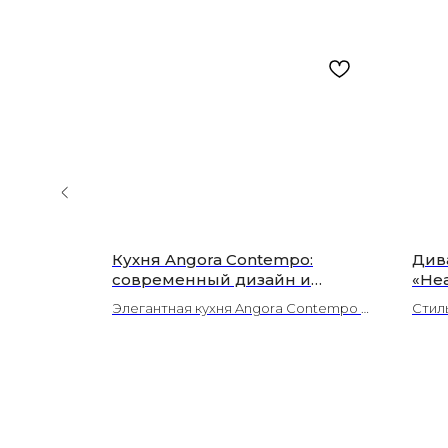
ксор»:
Кухня Angora Contempo:
Див
ество
современный дизайн и
«Не
ухни |
модульность — Кухни Cucina
сов
ильности и
Элегантная кухня Angora Contempo с
Стил
улу
лые фасады
лаконичным дизайном и продуманной
GENI
Люк
 классики
функциональностью. Модульная
комф
система, качественные материалы,
возм
индивидуальный заказ — создайте
инте
кухню своей мечты!