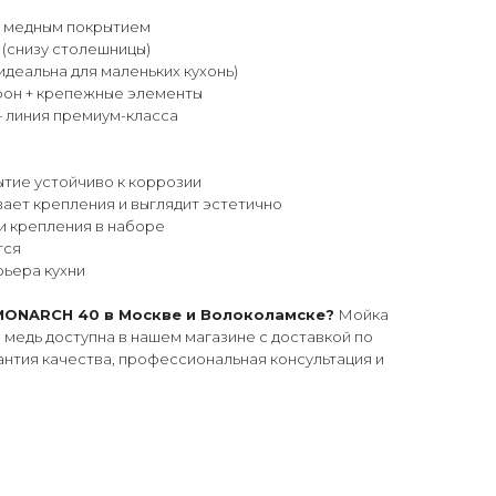
с медным покрытием
(снизу столешницы)
идеальна для маленьких кухонь)
фон + крепежные элементы
линия премиум-класса
тие устойчиво к коррозии
ает крепления и выглядит эстетично
и крепления в наборе
тся
рьера кухни
 MONARCH 40 в Москве и Волоколамске?
Мойка
медь доступна в нашем магазине с доставкой по
нтия качества, профессиональная консультация и