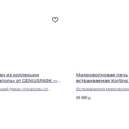
ан из коллекции
Микроволновая печь
аполь» от GENIUSPARK —
встраиваемая Korting
ременный дизайн и
GN
ьный диван «Неаполь» от
Встраиваемая микроволно
чшенная эргономика |
USPARK сочетает эргономичный
Korting KMI 827 GN - компа
сор, Волоколамск
49 990
р.
орт, современный дизайн и
модель для кухни. Мощнос
ожность создать уникальный
объем 25л. Доставка по М
рьер в «Люксоре».
Волоколамску.