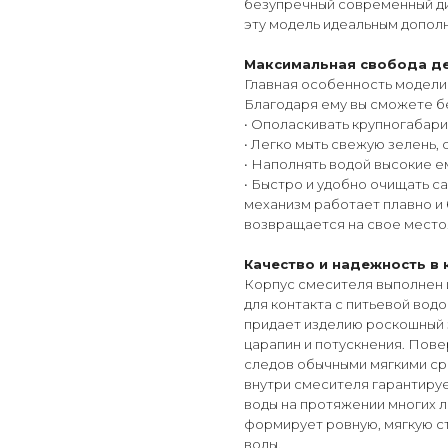
безупречный современный д
эту модель идеальным допол
Максимальная свобода д
Главная особенность модели 
Благодаря ему вы сможете бе
• Ополаскивать крупногабари
• Легко мыть свежую зелень, 
• Наполнять водой высокие е
• Быстро и удобно очищать с
механизм работает плавно и 
возвращается на свое место
Качество и надежность в
Корпус смесителя выполнен 
для контакта с питьевой вод
придает изделию роскошный з
царапин и потускнения. Пове
следов обычными мягкими с
внутри смесителя гарантиру
воды на протяжении многих л
формирует ровную, мягкую с
воды.