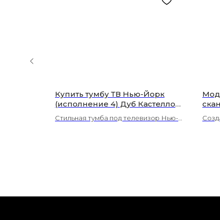
 LEX GS
Купить тумбу ТВ Нью-Йорк
Мод
ить в
(исполнение 4) Дуб Кастелло
ска
ке
Бренди / Оникс серый глянец
сту
X GS BLOC
Стильная тумба под телевизор Нью-
Созд
лак
ивная
Йорк (исполнение 4) в сочетании Дуб
анса
(Во
Стильный
Кастелло Бренди и Оникс серый
моду
авка по
глянец. Современный дизайн,
поду
премиальные глянцевые фасады и
Скан
высокая функциональность для
комф
вашей гостиной. Оформляйте заказ с
доставкой!