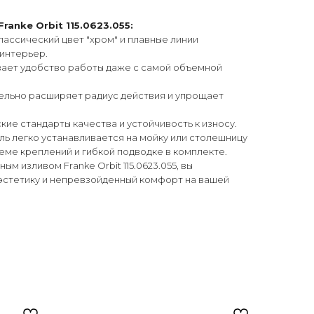
anke Orbit 115.0623.055:
ассический цвет "хром" и плавные линии
интерьер.
ет удобство работы даже с самой объемной
ельно расширяет радиус действия и упрощает
ие стандарты качества и устойчивость к износу.
ь легко устанавливается на мойку или столешницу
ме креплений и гибкой подводке в комплекте.
м изливом Franke Orbit 115.0623.055, вы
 эстетику и непревзойденный комфорт на вашей