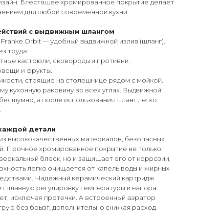
изайн. Блестящее хромированное покрытие делает
нением для любой современной кухни.
ействий с выдвижным шлангом
Franke Orbit — удобный выдвижной излив (шланг).
з труда:
тные кастрюли, сковороды и противни.
овощи и фрукты.
мкости, стоящие на столешнице рядом с мойкой.
аму кухонную раковину во всех углах. Выдвижной
бесшумно, а после использования шланг легко
.
 каждой детали
из высококачественных материалов, безопасных
ой. Прочное хромированное покрытие не только
еркальный блеск, но и защищает его от коррозии,
рхность легко очищается от капель воды и жирных
редствами. Надежный керамический картридж
ет плавную регулировку температуры и напора
ет, исключая протечки. А встроенный аэратор
трую без брызг, дополнительно снижая расход