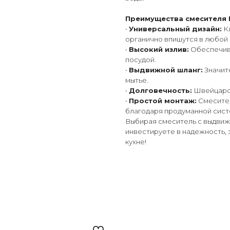
Преимущества смесителя Fr
•
Универсальный дизайн:
Кл
органично впишутся в любой 
•
Высокий излив:
Обеспечива
посудой.
•
Выдвижной шланг:
Значит
мытье.
•
Долговечность:
Швейцарск
•
Простой монтаж:
Смесител
благодаря продуманной систе
Выбирая смеситель с выдвижны
инвестируете в надежность,
кухне!