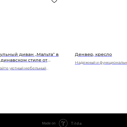
ульный диван „Мальта“ в
Денвер, кресло
ндинавском стиле от
Надежный и функциональн
дии ЛЮКСОР — мягкость и
айте уютный мебельный
Денвер выполнен в совр
оничность для гостиной
мбль с диваном „Мальта“:
стиле. Анатомическая фо
локоламск)
льность, стеганые поясничные
обеспечивает максималь
шки и высокие буковые опоры.
комфортную поддержку сп
динавский минимализм и
время отдыха. Плавные
орт с ЛЮКСОР!
формы подлокотников пр
дивану футуристичный вид
выделяя его на фоне анал
моделей.
Tilda
Made on