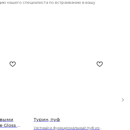
цию нашего специалиста по встраиванию в вашу
евыми
Турин, пуф
Мод
 Gloss и
„Ма
Уютный и функциональный пуф из