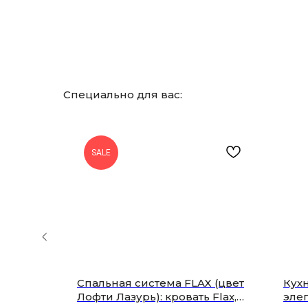
Специально для вас:
SALE
на
Спальная система FLAX (цвет
Кухн
4512IN
Лофти Лазурь): кровать Flax,
элег