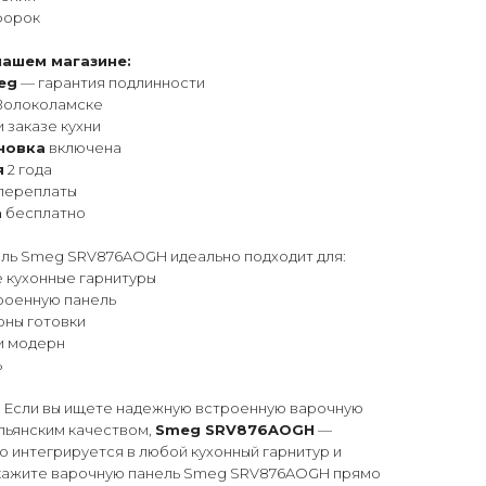
форок
нашем магазине:
eg
— гарантия подлинности
Волоколамске
 заказе кухни
новка
включена
я
2 года
переплаты
а
бесплатно
ль Smeg SRV876AOGH идеально подходит для:
е кухонные гарнитуры
троенную панель
оны готовки
 и модерн
ь
Если вы ищете надежную встроенную варочную
льянским качеством,
Smeg SRV876AOGH
—
о интегрируется в любой кухонный гарнитур и
акажите варочную панель Smeg SRV876AOGH прямо