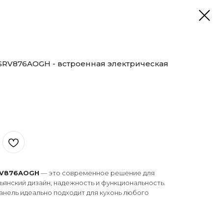
SRV876AOGH - встроенная электрическая
RV876AOGH
— это современное решение для
льянский дизайн, надежность и функциональность.
анель идеально подходит для кухонь любого