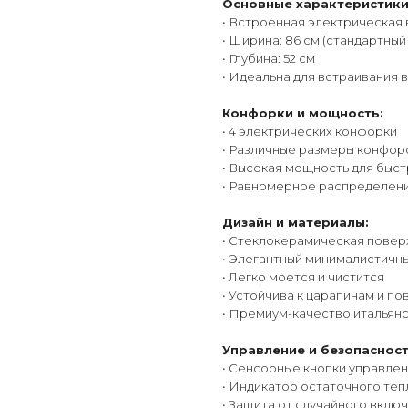
Основные характеристики
• Встроенная электрическая
• Ширина: 86 см (стандартны
• Глубина: 52 см
• Идеальна для встраивания в
Конфорки и мощность:
• 4 электрических конфорки
• Различные размеры конфоро
• Высокая мощность для быст
• Равномерное распределен
Дизайн и материалы:
• Стеклокерамическая повер
• Элегантный минималистичн
• Легко моется и чистится
• Устойчива к царапинам и п
• Премиум-качество итальян
Управление и безопасност
• Сенсорные кнопки управле
• Индикатор остаточного теп
• Защита от случайного вклю