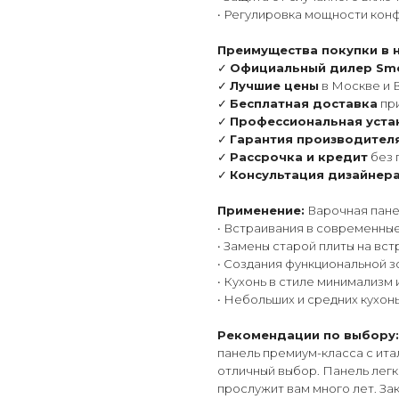
• Регулировка мощности кон
Преимущества покупки в 
✓
Официальный дилер Sm
✓
Лучшие цены
в Москве и 
✓
Бесплатная доставка
при
✓
Профессиональная уста
✓
Гарантия производител
✓
Рассрочка и кредит
без 
✓
Консультация дизайнер
Применение:
Варочная пане
• Встраивания в современны
• Замены старой плиты на вс
• Создания функциональной з
• Кухонь в стиле минимализм
• Небольших и средних кухон
Рекомендации по выбору:
панель премиум-класса с ита
отличный выбор. Панель легк
прослужит вам много лет. З