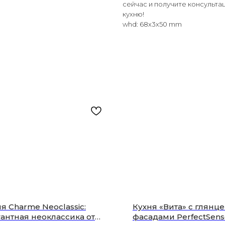
сейчас и получите консульта
кухню!
whd: 68x3x50 mm
я Charme Neoclassic:
Кухня «Вита» с глянц
антная неоклассика от
фасадами PerfectSense