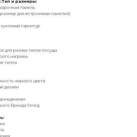
:Тип и размеры:
 варочная панель
й размер для встроенных панелей)
 кухонный гарнитур
к для разных типов посуды
рого нагрева
ие тепла
хность черного цвета
ый дизайн
овреждениям
ского бренда Smeg
ь:
ния
ла
чения