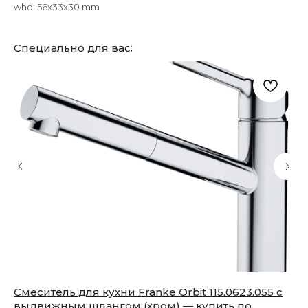
whd: 56x33x30 mm
Специально для вас:
Смеситель для кухни Franke Orbit 115.0623.055 с
Вы
выдвижным шлангом (хром) — купить по
ку