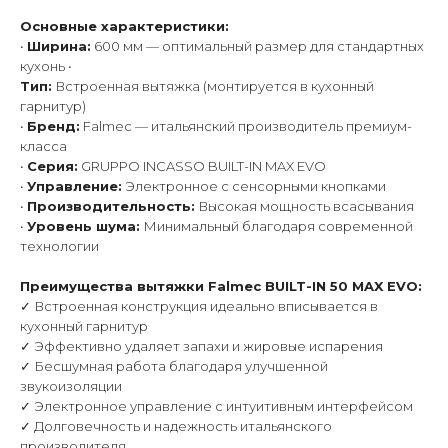
Основные характеристики:
•
Ширина:
600 мм — оптимальный размер для стандартных
кухонь •
Тип:
Встроенная вытяжка (монтируется в кухонный
гарнитур)
•
Бренд:
Falmec — итальянский производитель премиум-
класса
•
Серия:
GRUPPO INCASSO BUILT-IN MAX EVO
•
Управление:
Электронное с сенсорными кнопками
•
Производительность:
Высокая мощность всасывания
•
Уровень шума:
Минимальный благодаря современной
технологии
Преимущества вытяжки Falmec BUILT-IN 50 MAX EVO:
✓ Встроенная конструкция идеально вписывается в
кухонный гарнитур
✓ Эффективно удаляет запахи и жировые испарения
✓ Бесшумная работа благодаря улучшенной
звукоизоляции
✓ Электронное управление с интуитивным интерфейсом
✓ Долговечность и надежность итальянского
производителя