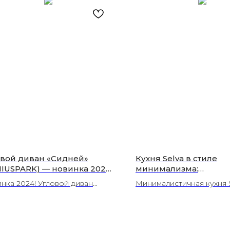
овой диван «Сидней»
Кухня Selva в стиле
NIUSPARK) — новинка 2024:
минимализма:
ь 70-х и комфорт | Люксор,
функциональность и 
нка 2024! Угловой диван
Минималистичная кухня S
околамск
с островом для зонир
ней» с механизмом «Дельфин»
ровом: зонирование про
Торговый дом «Люксо
тетика 70-х и надёжное
, функциональность даже
Волоколамск
ьное место. Купите в
ших помещениях. Изгото
соре»!
од ключ» от «Люксора».