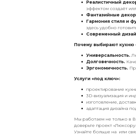
Реалистичный декор
эффектом создаёт ил
Фантазийные декор
Гармония стиля и ф
здесь удобно готовить
Современный дизай
Почему выбирают кухню 
Универсальность.
Ле
Долговечность.
Каче
Эргономичность.
Про
Услуги «под ключ»:
проектирование кухн
3D-визуализация и ин
изготовление, достав
адаптация дизайна по
Мы работаем не только в В
доверьте проект «Люксору»
Узнайте больше на или свя