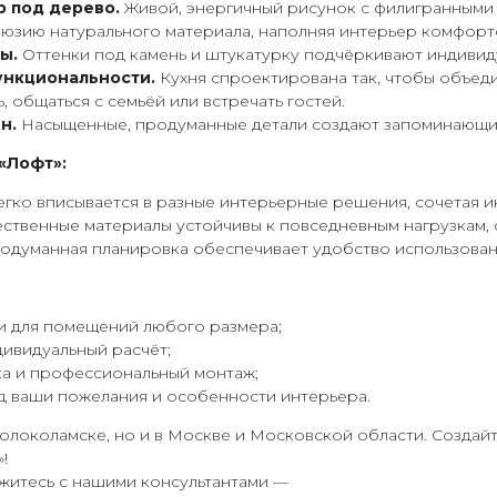
 под дерево.
Живой, энергичный рисунок с филигранными 
люзию натурального материала, наполняя интерьер комфорт
ы.
Оттенки под камень и штукатурку подчёркивают индивиду
ункциональности.
Кухня спроектирована так, чтобы объед
, общаться с семьёй или встречать гостей.
н.
Насыщенные, продуманные детали создают запоминающий
«Лофт»:
гко вписывается в разные интерьерные решения, сочетая и
ственные материалы устойчивы к повседневным нагрузкам, 
думанная планировка обеспечивает удобство использовани
и для помещений любого размера;
дивидуальный расчёт;
ка и профессиональный монтаж;
д ваши пожелания и особенности интерьера.
олоколамске, но и в Москве и Московской области. Создай
!
житесь с нашими консультантами —