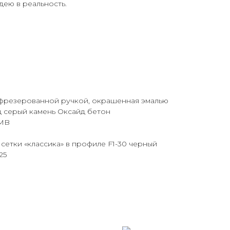
ею в реальность.
 фрезерованной ручкой, окрашенная эмалью
д серый камень Оксайд бетон
IMB
 сетки «классика» в профиле F1-30 черный
25