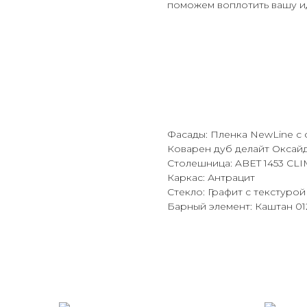
поможем воплотить вашу ид
Фасады: Пленка NewLine с
Коварен дуб делайт Оксай
Столешница: ABET 1453 CL
Каркас: Антрацит
Стекло: Графит с текстурой
Барный элемент: Каштан 01