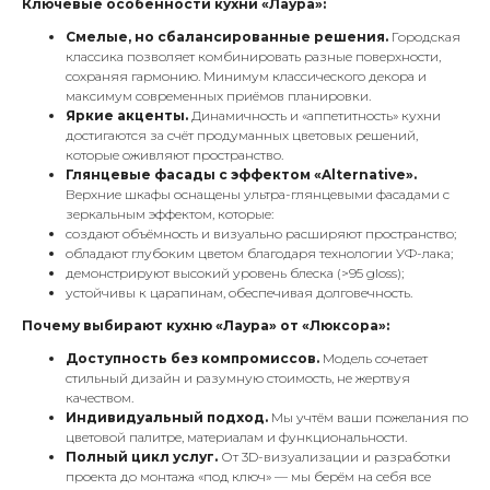
Ключевые особенности кухни «Лаура»:
Смелые, но сбалансированные решения.
Городская
классика позволяет комбинировать разные поверхности,
сохраняя гармонию. Минимум классического декора и
максимум современных приёмов планировки.
Яркие акценты.
Динамичность и «аппетитность» кухни
достигаются за счёт продуманных цветовых решений,
которые оживляют пространство.
Глянцевые фасады с эффектом «Alternative».
Верхние шкафы оснащены ультра-глянцевыми фасадами с
зеркальным эффектом, которые:
создают объёмность и визуально расширяют пространство;
обладают глубоким цветом благодаря технологии УФ-лака;
демонстрируют высокий уровень блеска (>95 gloss);
устойчивы к царапинам, обеспечивая долговечность.
Почему выбирают кухню «Лаура» от «Люксора»:
Доступность без компромиссов.
Модель сочетает
стильный дизайн и разумную стоимость, не жертвуя
качеством.
Индивидуальный подход.
Мы учтём ваши пожелания по
цветовой палитре, материалам и функциональности.
Полный цикл услуг.
От 3D-визуализации и разработки
проекта до монтажа «под ключ» — мы берём на себя все