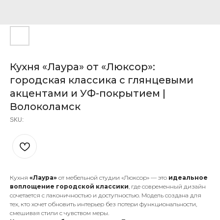
Кухня «Лаура» от «Люксор»:
городская классика с глянцевыми
акцентами и УФ-покрытием |
Волоколамск
SKU:
Кухня
«Лаура»
от мебельной студии «Люксор» — это
идеальное
воплощение городской классики
, где современный дизайн
сочетается с лаконичностью и доступностью. Модель создана для
тех, кто хочет обновить интерьер без потери функциональности,
смешивая стили с чувством меры.