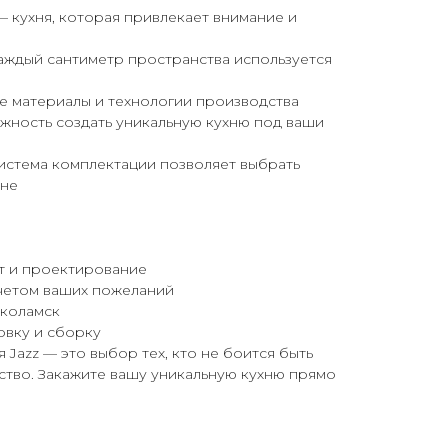
 кухня, которая привлекает внимание и
ждый сантиметр пространства используется
 материалы и технологии производства
ность создать уникальную кухню под ваши
истема комплектации позволяет выбрать
ене
т и проектирование
 учетом ваших пожеланий
околамск
овку и сборку
я Jazz — это выбор тех, кто не боится быть
ство. Закажите вашу уникальную кухню прямо