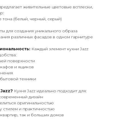
предлагает живительные цветовые всплески,
р:
 тона (белый, черный, серый)
ты для создания уникального образа
ания различных фасадов в одном гарнитуре
иональность:
Каждый элемент кухни Jazz
добства:
чей поверхности
кафов и ящиков
анения
 бытовой техники
 Jazz?
Кухня Jazz идеально подходит для:
 современный дизайн
делиться оригинальностью
ду стилем и практичностью
 квартир, так и больших домов