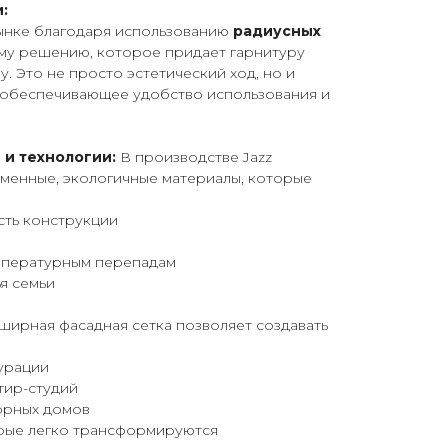
:
рынке благодаря использованию
радиусных
у решению, которое придает гарнитуру
. Это не просто эстетический ход, но и
обеспечивающее удобство использования и
и технологии:
В производстве Jazz
еменные, экологичные материалы, которые
сть конструкции
температурным перепадам
ья семьи
ирная фасадная сетка позволяет создавать
гурации
тир-студий
торных домов
орые легко трансформируются