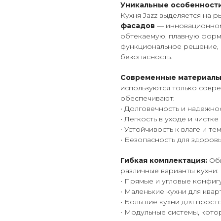
Уникальные особенности
Кухня Jazz выделяется на 
фасадов
— инновационном
обтекаемую, плавную форму
функциональное решение, 
безопасность.
Современные материалы 
используются только совр
обеспечивают:
• Долговечность и надежно
• Легкость в уходе и чистке
• Устойчивость к влаге и 
• Безопасность для здоров
Гибкая комплектация:
Обш
различные варианты кухни:
• Прямые и угловые конфи
• Маленькие кухни для квар
• Большие кухни для прос
• Модульные системы, кот