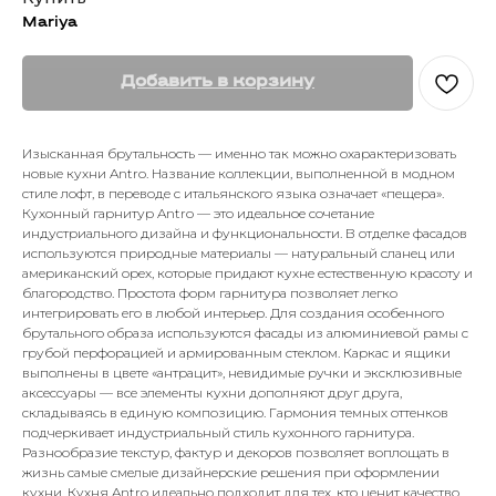
Mariya
Добавить в корзину
Изысканная брутальность — именно так можно охарактеризовать
новые кухни Antro. Название коллекции, выполненной в модном
стиле лофт, в переводе с итальянского языка означает «пещера».
Кухонный гарнитур Antro — это идеальное сочетание
индустриального дизайна и функциональности. В отделке фасадов
используются природные материалы — натуральный сланец или
американский орех, которые придают кухне естественную красоту и
благородство. Простота форм гарнитура позволяет легко
интегрировать его в любой интерьер. Для создания особенного
брутального образа используются фасады из алюминиевой рамы с
грубой перфорацией и армированным стеклом. Каркас и ящики
выполнены в цвете «антрацит», невидимые ручки и эксклюзивные
аксессуары — все элементы кухни дополняют друг друга,
складываясь в единую композицию. Гармония темных оттенков
подчеркивает индустриальный стиль кухонного гарнитура.
Разнообразие текстур, фактур и декоров позволяет воплощать в
жизнь самые смелые дизайнерские решения при оформлении
кухни. Кухня Antro идеально подходит для тех, кто ценит качество,