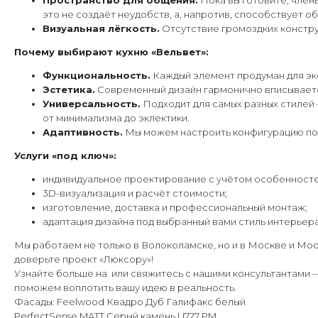
Пространство для общения.
Пока вы готовите, член
это не создаёт неудобств, а, напротив, способствует о
Визуальная лёгкость.
Отсутствие громоздких констру
Почему выбирают кухню «Вельвет»:
Функциональность.
Каждый элемент продуман для эк
Эстетика.
Современный дизайн гармонично вписывается
Универсальность.
Подходит для самых разных стилей
от минимализма до эклектики.
Адаптивность.
Мы можем настроить конфигурацию под 
Услуги «под ключ»:
индивидуальное проектирование с учётом особенност
3D-визуализация и расчёт стоимости;
изготовление, доставка и профессиональный монтаж;
адаптация дизайна под выбранный вами стиль интерьера
Мы работаем не только в Волоколамске, но и в Москве и Мос
доверьте проект «Люксору»!
Узнайте больше на или свяжитесь с нашими консультантами 
поможем воплотить вашу идею в реальность.
Фасады: Feelwood Квадро Дуб Галифакс белый
PerfectSense MATT Cерый камень U727 PM