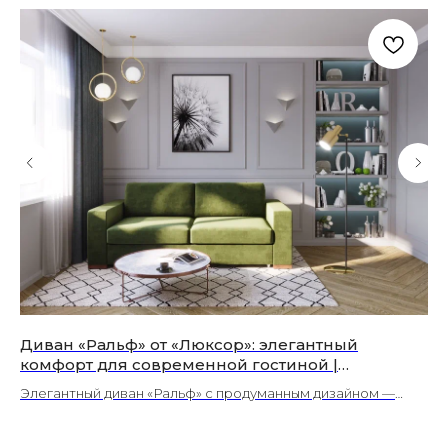
Диван «Ральф» от «Люксор»: элегантный
Ку
комфорт для современной гостиной |
Fe
Волоколамск
ку
Элегантный диван «Ральф» с продуманным дизайном —
Со
создайте стильную зону отдыха в гостиной с «Люксором» в
са
Волоколамске. Широкий выбор обивок.
от