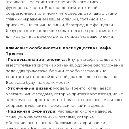
это идеальное сочетание европейского стиля и
функциональности. Вдохновленный эстетикой
современных итальянских интерьеров, этот шкаф станет
главным украшением вашей спальни, гостиной или
прихожей. Лаконичные линии, благородные фактуры и
безупречное исполнение делают его не просто местом
для хранения, а важной деталью дизайна вашего дома.
Ключевые особенности и преимущества шкафа
Тренто:
•
Продуманная эргономика:
Внутри шкафа скрывается
вместительная система хранения. Удобное расположение
полок для трикотажа, белья и коробок гармонично
сочетается с прочной штангой для одежды на вешалках.
Все вещи будут на своих местах!
•
Утонченный дизайн:
Модель «Тренто» отличается
элегантными фасадами, которые притягивают взгляд, но не
перегружают пространство. Шкаф отлично впишется как в
современный, так и в неоклассический интерьер.
•
Надежная фурнитура:
Распашная система дверец
оснащена качественными петлями, которые
обеспечивают плавное, бесшумное открывание и
закрывание. Классическая конструкция гарантирует