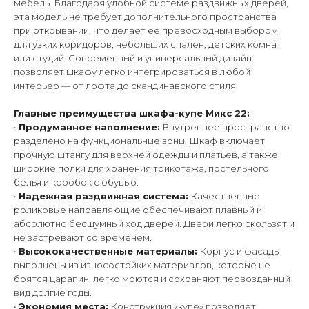
мебель. Благодаря удобной системе раздвижных дверей,
эта модель не требует дополнительного пространства
при открывании, что делает ее превосходным выбором
для узких коридоров, небольших спален, детских комнат
или студий. Современный и универсальный дизайн
позволяет шкафу легко интегрироваться в любой
интерьер — от лофта до скандинавского стиля.
Главные преимущества шкафа-купе Микс 22:
•
Продуманное наполнение:
Внутреннее пространство
разделено на функциональные зоны. Шкаф включает
прочную штангу для верхней одежды и платьев, а также
широкие полки для хранения трикотажа, постельного
белья и коробок с обувью.
•
Надежная раздвижная система:
Качественные
роликовые направляющие обеспечивают плавный и
абсолютно бесшумный ход дверей. Двери легко скользят и
не застревают со временем.
•
Высококачественные материалы:
Корпус и фасады
выполнены из износостойких материалов, которые не
боятся царапин, легко моются и сохраняют первозданный
вид долгие годы.
•
Экономия места:
Конструкция «купе» позволяет