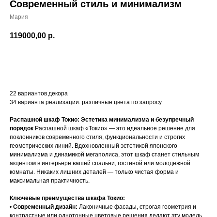
Современный стиль и минимализм
Мария
119000,00
р.
Добавить в корзину
22 вариантов декора
34 варианта реализации: различные цвета по запросу
Распашной шкаф Токио: Эстетика минимализма и безупречный
порядок
Распашной шкаф «Токио» — это идеальное решение для
поклонников современного стиля, функциональности и строгих
геометрических линий. Вдохновленный эстетикой японского
минимализма и динамикой мегаполиса, этот шкаф станет стильным
акцентом в интерьере вашей спальни, гостиной или молодежной
комнаты. Никаких лишних деталей — только чистая форма и
максимальная практичность.
Ключевые преимущества шкафа Токио:
•
Современный дизайн:
Лаконичные фасады, строгая геометрия и
контрастные или однотонные цветовые решения делают эту модель