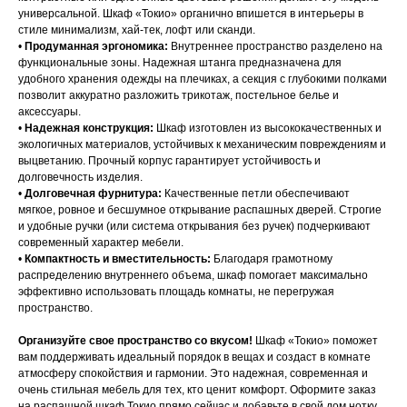
универсальной. Шкаф «Токио» органично впишется в интерьеры в
стиле минимализм, хай-тек, лофт или сканди.
•
Продуманная эргономика:
Внутреннее пространство разделено на
функциональные зоны. Надежная штанга предназначена для
удобного хранения одежды на плечиках, а секция с глубокими полками
позволит аккуратно разложить трикотаж, постельное белье и
аксессуары.
•
Надежная конструкция:
Шкаф изготовлен из высококачественных и
экологичных материалов, устойчивых к механическим повреждениям и
выцветанию. Прочный корпус гарантирует устойчивость и
долговечность изделия.
•
Долговечная фурнитура:
Качественные петли обеспечивают
мягкое, ровное и бесшумное открывание распашных дверей. Строгие
и удобные ручки (или система открывания без ручек) подчеркивают
современный характер мебели.
•
Компактность и вместительность:
Благодаря грамотному
распределению внутреннего объема, шкаф помогает максимально
эффективно использовать площадь комнаты, не перегружая
пространство.
Организуйте свое пространство со вкусом!
Шкаф «Токио» поможет
вам поддерживать идеальный порядок в вещах и создаст в комнате
атмосферу спокойствия и гармонии. Это надежная, современная и
очень стильная мебель для тех, кто ценит комфорт. Оформите заказ
на распашной шкаф Токио прямо сейчас и добавьте в свой дом нотку