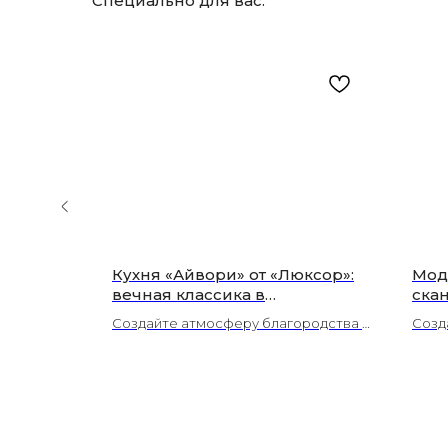
Специально для вас:
каф
Кухня «Айвори» от «Люксор»:
Мод
й и
вечная классика в
ска
роб
современном исполнении |
сту
ля
Создайте атмосферу благородства и
Созд
Волоколамск
лак
еменный
гармонии с кухней «Айвори»: элегант
анса
(Во
ные классические элементы в совре
моду
менном формате.
поду
Скан
йн.
комф
оставка.