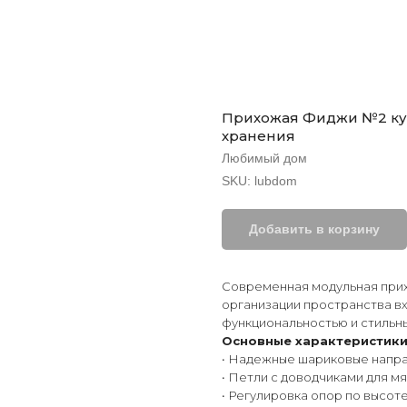
Прихожая Фиджи №2 куп
хранения
Любимый дом
SKU:
lubdom
Добавить в корзину
Современная модульная прих
организации пространства в
функциональностью и стильн
Основные характеристики
• Надежные шариковые напра
• Петли с доводчиками для м
• Регулировка опор по высот