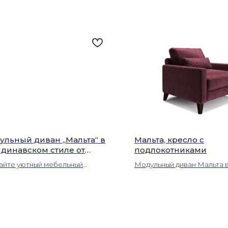
ульный диван „Мальта“ в
Мальта, кресло с
ндинавском стиле от
подлокотниками
дии ЛЮКСОР — мягкость и
айте уютный мебельный
Модульный диван Мальта 
оничность для гостиной
мбль с диваном „Мальта“:
скандинавском стиле, отл
локоламск)
льность, стеганые поясничные
невероятно мягкой посадк
шки и высокие буковые опоры.
высокими буковыми опора
динавский минимализм и
Изюминка дивана - стеган
орт с ЛЮКСОР!
поясничные подушки,
обеспечивающие дополни