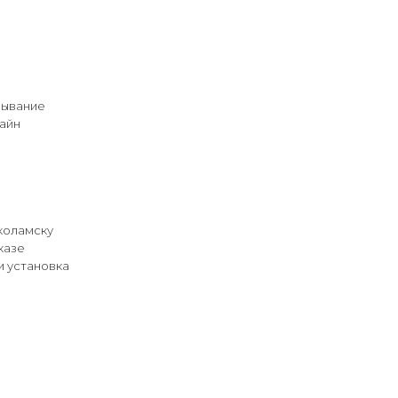
рывание
айн
коламску
казе
и установка