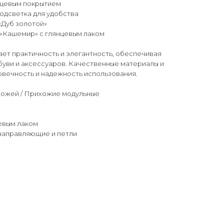
янцевым покрытием
одсветка для удобства
 «Дуб золотой»
т «Кашемир» с глянцевым лаком
ет практичность и элегантность, обеспечивая
буви и аксессуаров. Качественные материалы и
овечность и надежность использования.
ожей / Прихожие модульные
цевым лаком
 направляющие и петли