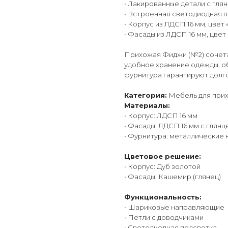
• Лакированные детали с гл
• Встроенная светодиодная п
• Корпус из ЛДСП 16 мм, цвет
• Фасады из ЛДСП 16 мм, цве
Прихожая Фиджи (№2) сочета
удобное хранение одежды, о
фурнитура гарантируют долг
Категория:
Мебель для прих
Материалы:
• Корпус: ЛДСП 16 мм
• Фасады: ЛДСП 16 мм с глян
• Фурнитура: металлические
Цветовое решение:
• Корпус: Дуб золотой
• Фасады: Кашемир (глянец)
Функциональность:
• Шариковые направляющие
• Петли с доводчиками
• Светодиодная подсветка