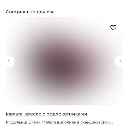
Специально для вас:
Мальта, кресло с подлокотниками
Ба
Модульный диван Мальта выполнен в скандинавском
Пу
стиле, отличается невероятно мягкой посадкой и
яр