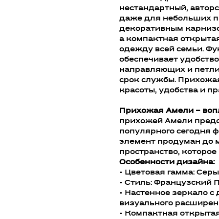
нестандартный, автор
даже для небольших п
декоративным карнизо
а компактная открыта
одежду всей семьи. Ф
обеспечивает удобство
направляющих и петли
срок службы. Прихожая
красоты, удобства и п
Прихожая Амели – воп
прихожей Амели предс
популярного сегодня 
элемент продуман до м
пространство, которое 
Особенности дизайна:
• Цветовая гамма: Серы
• Стиль: Французский П
• Настенное зеркало 
визуального расширен
• Компактная открыта