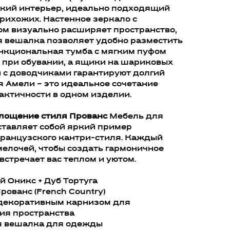
ский интерьер, идеально подходящий
рихожих. Настенное зеркало с
м визуально расширяет пространство,
я вешалка позволяет удобно разместить
ункциональная тумба с мягким пуфом
 при обувании, а ящики на шариковых
 с доводчиками гарантируют долгий
 Амели – это идеальное сочетание
рактичности в одном изделии.
лощение стиля Прованс
Мебель для
тавляет собой яркий пример
французского кантри-стиля. Каждый
елочей, чтобы создать гармоничное
встречает вас теплом и уютом.
й Оникс + Дуб Тортуга
рованс (French Country)
с декоративным карнизом для
ия пространства
я вешалка для одежды