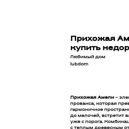
Прихожая Аме
купить недор
Любимый дом
lubdom
Добавить в корзин
Прихожая Амели
– эле
прованса, которая пре
гармоничное простран
до мелочей, встретит 
уже с порога. Комбина
с теплым древесным от