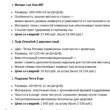
Матрас Lux Duo M/F
Размеры: 160×200×24 см (Ш×Д×В).
Особенность: разная жёсткость сторон —
можно менять уровень комфорта в зависимости от настроения и се
Материал: пена с ячеистой поверхностью обеспечивает качествен
Способствует здоровому и глубокому сну.
Цена со скидкой:
37 840 руб. (было 54 060 руб.).
Пуф OrmaSoft 2 двухместный
Цвет: Тетра Рогожка (гармонично сочетается с кроватью).
Размеры: 42×122×40 см (Ш×Д×В).
Вместительный и многофункциональный —
может служить дополнительным сиденьем для гостей или местом д
Мягкая обивка обеспечивает комфорт при использовании.
Цена со скидкой:
16 810 руб. за штуку (было 18 154 руб.).
Подушка Terra Ergo
Размеры: 40×60×9–11 см (Ш×Д×В).
Материалы: эластичная пена с эргономичной формой поддерживае
Простота в уходе: легко чистится, сохраняет форму после стирки.
Гипоаллергенные материалы безопасны для здоровья.
Цена со скидкой:
1 930 руб. за штуку (было 2 530 руб.).