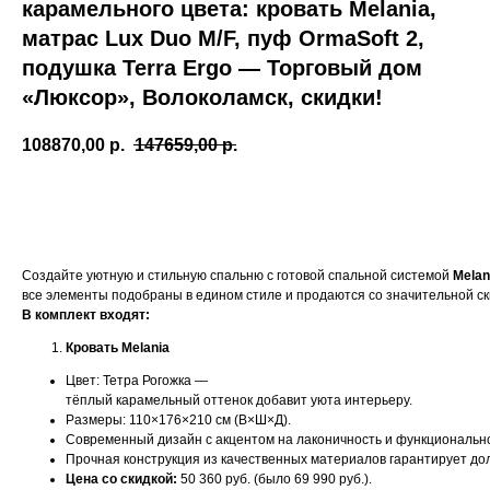
карамельного цвета: кровать Melania,
матрас Lux Duo M/F, пуф OrmaSoft 2,
подушка Terra Ergo — Торговый дом
«Люксор», Волоколамск, скидки!
108870,00
р.
147659,00
р.
Добавить в корзину
Создайте уютную и стильную спальню с готовой спальной системой
Melan
все элементы подобраны в едином стиле и продаются со значительной ск
В комплект входят:
Кровать Melania
Цвет: Тетра Рогожка —
тёплый карамельный оттенок добавит уюта интерьеру.
Размеры: 110×176×210 см (В×Ш×Д).
Современный дизайн с акцентом на лаконичность и функционально
Прочная конструкция из качественных материалов гарантирует дол
Цена со скидкой:
50 360 руб. (было 69 990 руб.).