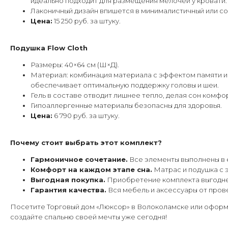
идеально подходит для размещения мелочей у кровати.
Лаконичный дизайн впишется в минималистичный или с
Цена:
15 250 руб. за штуку.
Подушка Flow Cloth
Размеры: 40×64 см (Ш×Д).
Материал: комбинация материала с эффектом памяти и
обеспечивает оптимальную поддержку головы и шеи.
Гель в составе отводит лишнее тепло, делая сон комфо
Гипоаллергенные материалы безопасны для здоровья.
Цена:
6 790 руб. за штуку.
Почему стоит выбрать этот комплект?
Гармоничное сочетание.
Все элементы выполнены в ед
Комфорт на каждом этапе сна.
Матрас и подушка с 
Выгодная покупка.
Приобретение комплекта выгоднее
Гарантия качества.
Вся мебель и аксессуары от пров
Посетите Торговый дом «Люксор» в Волоколамске или оформ
создайте спальню своей мечты уже сегодня!