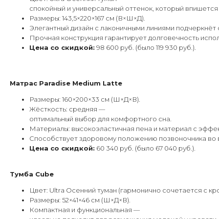
спокойный и универсальный оттенок, который впишется
Размеры: 143,5×220×167 см (В×Ш×Д).
Элегантный дизайн с лаконичными линиями подчеркнёт 
Прочная конструкция гарантирует долговечность испо
Цена со скидкой:
98 600 руб. (было 119 930 руб.).
Матрас Paradise Medium Latte
Размеры: 160×200×33 см (Ш×Д×В).
Жёсткость: средняя —
оптимальный выбор для комфортного сна.
Материалы: высокоэластичная пена и материал с эффе
Способствует здоровому положению позвоночника во 
Цена со скидкой:
60 340 руб. (было 67 040 руб.).
Тумба Cube
Цвет: Ultra Осенний туман (гармонично сочетается с кр
Размеры: 52×41×46 см (Ш×Д×В).
Компактная и функциональная —