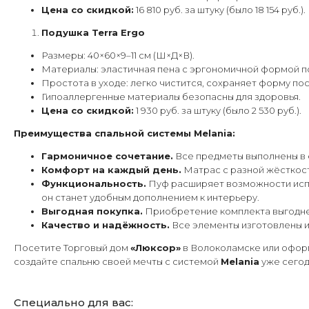
Цена со скидкой:
16 810 руб. за штуку (было 18 154 руб.).
Подушка Terra Ergo
Размеры: 40×60×9–11 см (Ш×Д×В).
Материалы: эластичная пена с эргономичной формой п
Простота в уходе: легко чистится, сохраняет форму пос
Гипоаллергенные материалы безопасны для здоровья.
Цена со скидкой:
1 930 руб. за штуку (было 2 530 руб.).
Преимущества спальной системы Melania:
Гармоничное сочетание.
Все предметы выполнены в е
Комфорт на каждый день.
Матрас с разной жёсткост
Функциональность.
Пуф расширяет возможности исп
он станет удобным дополнением к интерьеру.
Выгодная покупка.
Приобретение комплекта выгоднее
Качество и надёжность.
Все элементы изготовлены и
Посетите Торговый дом
«Люксор»
в Волоколамске или офор
создайте спальню своей мечты с системой
Melania
уже сегод
Специально для вас: