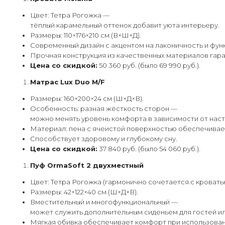
Цвет: Тетра Рогожка —
тёплый карамельный оттенок добавит уюта интерьеру.
Размеры: 110×176×210 см (В×Ш×Д).
Современный дизайн с акцентом на лаконичность и фун
Прочная конструкция из качественных материалов гара
Цена со скидкой:
50 360 руб. (было 69 990 руб.).
Матрас Lux Duo M/F
Размеры: 160×200×24 см (Ш×Д×В).
Особенность: разная жёсткость сторон —
можно менять уровень комфорта в зависимости от наст
Материал: пена с ячеистой поверхностью обеспечивае
Способствует здоровому и глубокому сну.
Цена со скидкой:
37 840 руб. (было 54 060 руб.).
Пуф OrmaSoft 2 двухместный
Цвет: Тетра Рогожка (гармонично сочетается с кровать
Размеры: 42×122×40 см (Ш×Д×В).
Вместительный и многофункциональный —
может служить дополнительным сиденьем для гостей ил
Мягкая обивка обеспечивает комфорт при использован