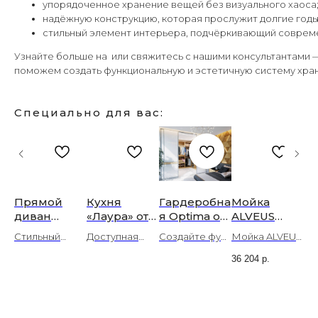
упорядоченное хранение вещей без визуального хаоса
надёжную конструкцию, которая прослужит долгие годы
стильный элемент интерьера, подчёркивающий совреме
Узнайте больше на или свяжитесь с нашими консультантами 
поможем создать функциональную и эстетичную систему хра
Специально для вас:
Прямой
Кухня
Гардеробна
Мойка
Уг
диван
«Лаура» от
я Optima от
ALVEUS
д
фт
„Ллойд“ с
«Люксор»:
Торгового
QUARTO 10
«
ван
Стильный
Доступная
Создайте функ
Мойка ALVEUS
Но
т
механизмо
городская
дома
BRS-90
(G
диван „Ллойд“
городская
циональную га
QUARTO 10
Уг
м
классика с
«Люксор»:
550x480
K)
36 204
р.
м
на надёжном
классика:
рдеробную O
550x480 из
«С
—
„Аккордеон
глянцевым
модульные
нержавею
н
а“
механизме
кухня «Лаура»
ptima с «Люкс
нержавеющей
ме
и
“ в
и
системы
щая сталь
20
е
„Аккордеон“ —
с ультра-
ором» —
стали + сифон.
«Д
на
Волоколамс
акцентами
для
70
идеальное
глянцевыми
модульные ре
Качественная
эс
ля
ке —
и УФ-
удобного
ко