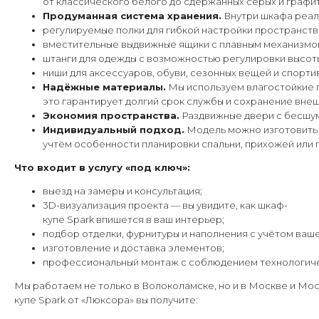
от классического белого до сдержанных серых и графи
Продуманная система хранения.
Внутри шкафа реал
регулируемые полки для гибкой настройки пространств
вместительные выдвижные ящики с плавным механизмо
штанги для одежды с возможностью регулировки высот
ниши для аксессуаров, обуви, сезонных вещей и спорти
Надёжные материалы.
Мы используем влагостойкие 
это гарантирует долгий срок службы и сохранение внеш
Экономия пространства.
Раздвижные двери с бесшумн
Индивидуальный подход.
Модель можно изготовить
учтём особенности планировки спальни, прихожей или 
Что входит в услугу «под ключ»:
выезд на замеры и консультация;
3D-визуализация проекта — вы увидите, как шкаф-
купе Spark впишется в ваш интерьер;
подбор отделки, фурнитуры и наполнения с учётом ваш
изготовление и доставка элементов;
профессиональный монтаж с соблюдением технологиче
Мы работаем не только в Волоколамске, но и в Москве и Мо
купе Spark от «Люксора» вы получите: