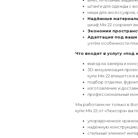
вместительные выдвижн
штанги для одежды с в
ниши для аксессуаров, 
Надёжные материалы
шкаф Mix 22 сохранит в
Экономия пространс
Адаптация под ваши
учтём особенности пла
Что входит в услугу «под 
выезд на замеры и конс
3D-визуализация проект
купе Mix 22 впишется в 
подбор отделки, фурни
изготовление и достав
профессиональный мон
Мы работаем не только в Вол
купе Mix 22 от «Люксора» вы п
упорядоченное хранени
надёжную конструкцию
стильный элемент инте