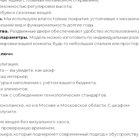
ые ящики с плавным механизмом открывания;
озможностью регулировки высоты;
обуви и сезонных вещей.
.
Мы используем влагостойкие покрытия, устойчивые к механич
нешний вид и функциональность долгие годы.
тва.
Раздвижные двери обеспечивают удобство использования да
 параметры.
Модель можно изготовить по индивидуальным раз
нировки вашей комнаты, будь то небольшая спальня или простор
ключ»:
ультация;
а — вы увидите, как шкаф-
ваш интерьер;
туры и наполнения с учётом вашего бюджета;
ка элементов;
таж с соблюдением технологических стандартов.
околамске, но и в Москве и Московской области. С шкафом-
олучите:
е вещей без визуального хаоса;
, проверенную временем;
рьера, который подчеркнёт современный подход к обустройству