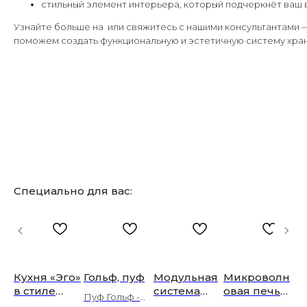
стильный элемент интерьера, который подчеркнёт ваш в
Узнайте больше на или свяжитесь с нашими консультантами 
поможем создать функциональную и эстетичную систему хра
Специально для вас:
ая
Кухня «Эго»
Гольф, пуф
Модульная
Микроволн
Р
я
в стиле
система
овая печь
шк
Пуф Гольф -
»
кантри с
«Милан» —
Korting KMI
от