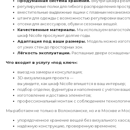
Продуманная система хранения.
Внутри шкафа реал
регулируемые полки для гибкого распределения прост
вместительные выдвижные ящики с плавным механизмо
штанги для одежды с возможностью регулировки высот
отсеки для аксессуаров, обуви и сезонных вещей.
Качественные материалы.
Мы используем влагостойк
шкаф Nicolle прослужит долгие годы.
Адаптация под ваши размеры.
Модель можно изгото
от узких стен до просторных зон.
Лёгкость эксплуатации.
Распашные двери оснащены б
Что входит в услугу «под ключ»:
выезд на замеры и консультация;
3D-визуализация проекта —
вы увидите, как шкаф Nicolle впишется в ваш интерьер;
подбор отделки, фурнитуры и наполнения с учётом ваш
изготовление и доставка элементов;
профессиональный монтаж с соблюдением технологиче
Мы работаем не только в Волоколамске, но и в Москве и Мос
упорядоченное хранение вещей без визуального хаоса
надёжную конструкцию, проверенную временем;