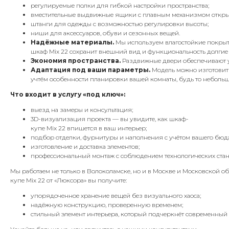
регулируемые полки для гибкой настройки пространства;
вместительные выдвижные ящики с плавным механизмом откры
штанги для одежды с возможностью регулировки высоты;
ниши для аксессуаров, обуви и сезонных вещей.
Надёжные материалы.
Мы используем влагостойкие покрыт
шкаф Mix 22 сохранит внешний вид и функциональность долгие 
Экономия пространства.
Раздвижные двери обеспечивают у
Адаптация под ваши параметры.
Модель можно изготовит
учтём особенности планировки вашей комнаты, будь то неболь
Что входит в услугу «под ключ»:
выезд на замеры и консультация;
3D-визуализация проекта — вы увидите, как шкаф-
купе Mix 22 впишется в ваш интерьер;
подбор отделки, фурнитуры и наполнения с учётом вашего бюдж
изготовление и доставка элементов;
профессиональный монтаж с соблюдением технологических стан
Мы работаем не только в Волоколамске, но и в Москве и Московской о
купе Mix 22 от «Люксора» вы получите:
упорядоченное хранение вещей без визуального хаоса;
надёжную конструкцию, проверенную временем;
стильный элемент интерьера, который подчеркнёт современный 