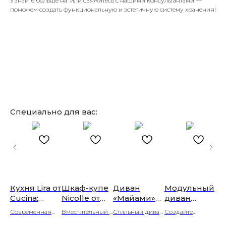
Узнайте больше на или свяжитесь с нашими консультантами —
поможем создать функциональную и эстетичную систему хранения!
Специально для вас:
rk
Кухня Lira от
Шкаф-купе
Диван
Модульный
A
ная
Cucina:
Nicolle от
«Майами»
диван
11
д
современн
Торгового
от
„Мальта“ в
MA
Современная
Вместительный
Стильный диван
Создайте
Мо
ый дизайн
дома
«Люксор»:
скандинавс
90
кухня Lira от
шкаф-
«Майами» с
уютный
114