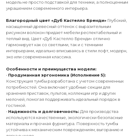
модель не просто подставкой для техники, а полноценным
украшением современного интерьера.
Благородный цвет «Дуб Кастелло Бренди»
Глубокий,
насыщенный древесный оттенок с выразительным
рисунком волокон придает мебели респектабельный и
теплый вид. Цвет «Дуб Кастелло Бренди» отлично
гармонирует как со светлыми, так и с темными
интерьерами, идеально вписываясь в стили лофт, модерн,
эко или современная классика.
Особенности и преимущества модели:
•
Продуманная эргономика (Исполнение 5):
Конструкция тумбы разработана с учетом современных
потребностей. Она включает удобные секции для
хранения приставок, пультов, коллекции игр и других
мелочей, помогая поддерживать идеальный порядок в
гостиной.
•
Надежность и долговечность:
Для производства
используются качественные, экологически безопасные
материалы и прочная фурнитура. Поверхность тумбы
устойчива к механическим повреждениям, выгоранию и
легка в уходе.