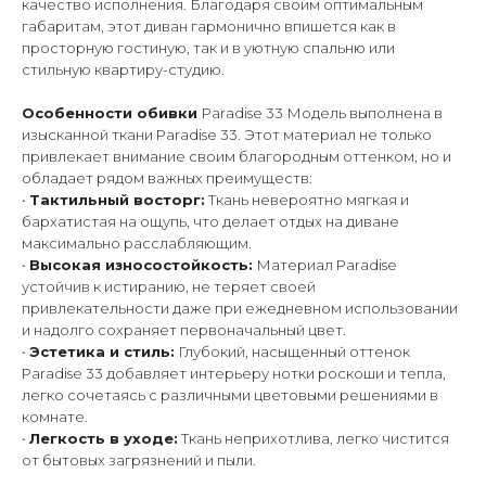
качество исполнения. Благодаря своим оптимальным
габаритам, этот диван гармонично впишется как в
просторную гостиную, так и в уютную спальню или
стильную квартиру-студию.
Особенности обивки
Paradise 33 Модель выполнена в
изысканной ткани Paradise 33. Этот материал не только
привлекает внимание своим благородным оттенком, но и
обладает рядом важных преимуществ:
•
Тактильный восторг:
Ткань невероятно мягкая и
бархатистая на ощупь, что делает отдых на диване
максимально расслабляющим.
•
Высокая износостойкость:
Материал Paradise
устойчив к истиранию, не теряет своей
привлекательности даже при ежедневном использовании
и надолго сохраняет первоначальный цвет.
•
Эстетика и стиль:
Глубокий, насыщенный оттенок
Paradise 33 добавляет интерьеру нотки роскоши и тепла,
легко сочетаясь с различными цветовыми решениями в
комнате.
•
Легкость в уходе:
Ткань неприхотлива, легко чистится
от бытовых загрязнений и пыли.