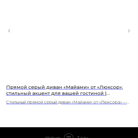
Прямой серый диван «Майами» от «Люксор»:
Пр
стильный акцент для вашей гостиной |
Мо
Волоколамск
Стильный прямой серый диван «Майами» от «Люксора» —
Пр
создайте комфортную зону отдыха. Качественные
вх
материалы, эргономичный дизайн, выбор обивки.
по
До