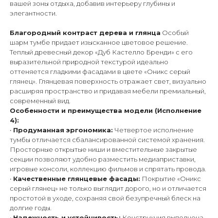
вашей зоны отдыха, добавив интерьеру глубины и
элегантности.
Благородный контраст дерева и глянца
Особый
шарм тумбе придает изысканное цветовое решение.
Теплый древесный декор «Дуб Кастелло Бренди» с его
выразительной природной текстурой идеально
оттеняется гладкими фасадами в цвете «Оникс серый
глянец». Глянцевая поверхность отражает свет, визуально
расширяя пространство и придавая мебели премиальный,
современный вид.
Особенности и преимущества модели (Исполнение
4):
•
Продуманная эргономика:
Четвертое исполнение
тумбы отличается сбалансированной системой хранения.
Просторные открытые ниши и вместительные закрытые
секции позволяют удобно разместить медиаприставки,
игровые консоли, коллекцию фильмов и спрятать провода.
•
Качественные глянцевые фасады:
Покрытие «Оникс
серый глянец» не только выглядит дорого, но и отличается
простотой в уходе, сохраняя свой безупречный блеск на
долгие годы.
•
Надежность и устойчивость:
Конструкция выполнена