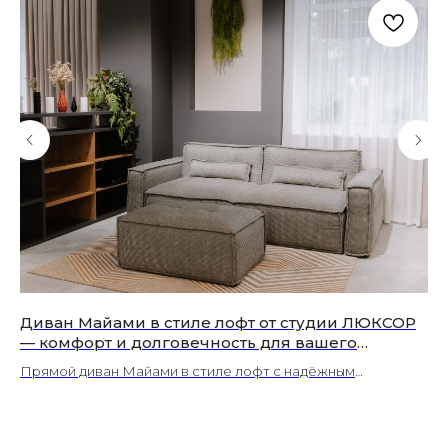
Диван Майами в стиле лофт от студии ЛЮКСОР
Де
— комфорт и долговечность для вашего
об
интерьера (Волоколамск)
(В
Прямой диван Майами в стиле лофт с надёжным
До
механизмом EVRODREAM. Мягкое спальное место 140×200
по
см, премиальные материалы, уникальные декоративные
ди
решения. Создайте уголок для релакса с мебелью от
За