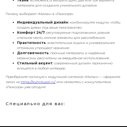
Ткань
: возможность выбрать один, два или три варианта
материала для создания уникального дизайна.
Почему выбирают «Милан» в «Люксоре»:
Индивидуальный дизайн
: комбинируйте модули, чтобы
создать диван под ваше пространство.
Комфорт 24/7
: регулируемые подголовники, ровное
спальное место, мягкие элементы для расслабления.
Практичность
: вместительные ящики и универсальная
оттоманка упрощают хранение.
Долговечность
: прочные материалы и надёжные
механизмы рассчитаны на ежедневное использование.
Стильный акцент
: современный дизайн гармонично
впишется в любой интерьер.
Преобразите гостиную с модульной системой «Милан» — оформите
заказ на
https://kuhniluxor.ru/
или свяжитесь с консультантами
«Люксора» уже сегодня!
Специально для вас: