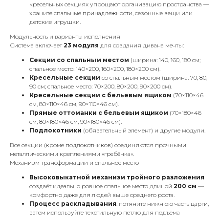
кресельных секциях упрощают организацию пространства —
храните спальные принадлежности, сезонные вещи или
детские игрушки.
Модульность и варианты исполнения
Система включает
23 модуля
для создания дивана мечты:
Секции со спальным местом
(ширина: 140, 160, 180 см;
спальное место: 140×200, 160×200, 180×200 см).
Кресельные секции
со спальным местом (ширина: 70, 80,
90 см; спальное место: 70×200, 80×200, 90×200 см).
Кресельные секции с бельевым ящиком
(70×110×46
см, 80×110×46 см, 90×110×46 см).
Прямые оттоманки с бельевым ящиком
(70×180×46
см, 80×180×46 см, 90×180×46 см).
Подлокотники
(обязательный элемент) и другие модули.
Все секции (кроме подлокотников) соединяются прочными
металлическими креплениями «гребёнка».
Механизм трансформации и спальное место
Высоковыкатной механизм тройного разложения
создаёт идеально ровное спальное место длиной
200 см
—
комфортно даже для людей выше среднего роста.
Процесс раскладывания
: потяните нижнюю часть царги,
затем используйте текстильную петлю для подъёма