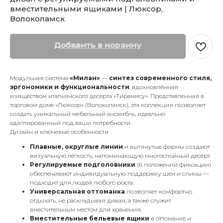
вместительными ящиками | Люксор,
Волоколамск
Добавить в корзину
Модульная система
«Милан»
—
синтез современного стиля,
эргономики и функциональности
, вдохновлённая
изяществом итальянского десерта «Тирамису». Представленная в
торговом доме «Люксор» (Волоколамск), эта коллекция позволяет
создать уникальный мебельный ансамбль, идеально
адаптированный под ваши потребности.
Дизайн и ключевые особенности
Плавные, округлые линии
и вытянутые формы создают
визуальную лёгкость, напоминающую многослойный десерт.
Регулируемые подголовники
(6 положений фиксации)
обеспечивают индивидуальную поддержку шеи и спины —
подходит для людей любого роста.
Универсальная оттоманка
позволяет комфортно
отдыхать, не раскладывая диван, а также служит
вместительным местом для хранения.
Вместительные бельевые ящики
в оттоманке и