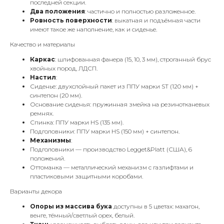
последней секции.
Два положения
: частично и полностью разложенное.
Ровность поверхности
: выкатная и подъёмная части
имеют такое же наполнение, как и сиденье.
Качество и материалы
Каркас
: шлифованная фанера (15, 10, 3 мм), строганный брус
хвойных пород, ЛДСП.
Настил
:
Сиденье: двухслойный пакет из ППУ марки ST (120 мм) +
синтепон (20 мм).
Основание сиденья: пружинная змейка на резинотканевых
ремнях.
Спинка: ППУ марки HS (135 мм).
Подголовники: ППУ марки HS (150 мм) + синтепон.
Механизмы
:
Подголовники — производство Legget&Platt (США), 6
положений.
Оттоманка — металлический механизм с газлифтами и
пластиковыми защитными коробами.
Варианты декора
Опоры из массива бука
доступны в 5 цветах: махагон,
венге, тёмный/светлый орех, белый.