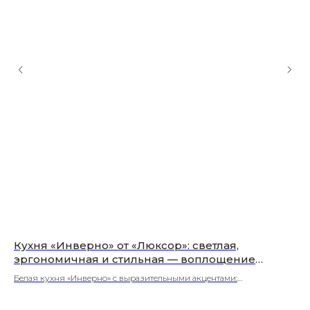
Кухня «Инверно» от «Люксор»: светлая,
Шк
эргономичная и стильная — воплощение
с
современных тенденций | Волоколамск
фу
Белая кухня «Инверно» с выразительными акцентами:
Ст
смелые сочетания стилей, текстура фасадов и безупречная
ку
эргономика от «Люксора».
ния