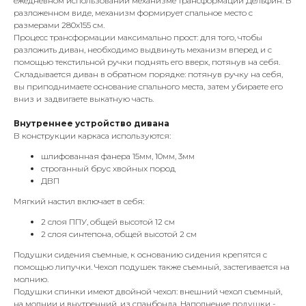
ежедневном использовании механизме трансформации Дельфин. В
разложенном виде, механизм формирует спальное место с
размерами 280х155 см.
Процесс трансформации максимально прост: для того, чтобы
разложить диван, необходимо выдвинуть механизм вперед и с
помощью текстильной ручки поднять его вверх, потянув на себя.
Складывается диван в обратном порядке: потянув ручку на себя,
вы приподнимаете основание спального места, затем убираете его
вниз и задвигаете выкатную часть.
Внутреннее устройство дивана
В конструкции каркаса используются:
шлифованная фанера 15мм, 10мм, 3мм
строганный брус хвойных пород
ДВП
Мягкий настил включает в себя:
2 слоя ППУ, общей высотой 12 см
2 слоя синтепона, общей высотой 2 см
Подушки сидения съемные, к основанию сидения крепятся с
помощью липучки. Чехол подушек также съемный, застегивается на
молнию.
Подушки спинки имеют двойной чехол: внешний чехол съемный,
на молнии и внутренний, из спанбонда. Наполнение подушки -