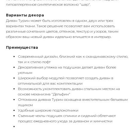
гипоаллергенное синтетическое волокно "шар".
Варианты декора
Диван Турин может быть изготовлен в одном, двух или трех
вариантах ткани. Такое решение позволяет вам использовать
различные сочетания цветов, оттенков, текстур и узоров, таким
образом ваш новый диван идеально впишется в интерьер.
Преимущества
Современный дизайн, близкий как к скандинавскому стилю,
так и к стилю лофт
Декоративная утяжка на подушках делает диван более
уютным
Широкий выбор модулей позволяет создать диван в
оптимальной для вас комплектации
Возможность укомплектовать диван спальным местом на
основе механизма "Дельфин"
Оттоманка дивана Турин оснащена вместительным бельевым
ящиком
Удобные широкие подлокотники
Съемные чехлы подушек спинки и сидений облегчают
процесс ежедневного ухода за диваном и химчистки