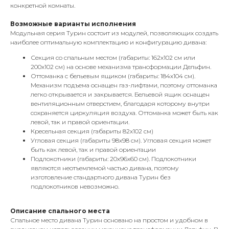
конкретной комнаты.
Возможные варианты исполнения
Модульная серия Турин состоит из модулей, позволяющих создать
наиболее оптимальную комплектацию и конфигурацию дивана:
Секция со спальным местом (габариты: 162х102 см или
200х102 см) на основе механизма трансформации Дельфин.
Оттоманка с бельевым ящиком (габариты: 184х104 см).
Механизм подъема оснащен газ-лифтами, поэтому оттоманка
легко открывается и закрывается. Бельевой ящик оснащен
вентиляционным отверстием, благодаря которому внутри
сохраняется циркуляция воздуха. Оттоманка может быть как
левой, так и правой ориентации.
Кресельная секция (габариты 82х102 см)
Угловая секция (габариты 98х98 см). Угловая секция может
быть как левой, так и правой ориентации
Подлокотники (габариты: 20х96х60 см). Подлокотники
являются неотъемлемой частью дивана, поэтому
изготовление стандартного дивана Турин без
подлокотников невозможно.
Описание спального места
Спальное место дивана Турин основано на простом и удобном в