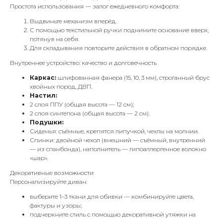
Простота использования — залог ежедневного комфорта:
Выдвиньте механизм вперёд.
С помощью текстильной ручки поднимите основание вверх,
потянув на себя.
Для складывания повторите действия в обратном порядке.
Внутреннее устройство: качество и долговечность
Каркас:
шлифованная фанера (15, 10, 3 мм), строганный брус
хвойных пород, ДВП.
Настил:
2 слоя ППУ (общая высота — 12 см);
2 слоя синтепона (общая высота — 2 см).
Подушки:
Сиденья: съёмные, крепятся липучкой, чехлы на молнии.
Спинки: двойной чехол (внешний — съёмный, внутренний
— из спанбонда), наполнитель — гипоаллергенное волокно
«шар».
Декоративные возможности
Персонализируйте диван:
выберите 1–3 ткани для обивки — комбинируйте цвета,
фактуры и узоры;
подчеркните стиль с помощью декоративной утяжки на