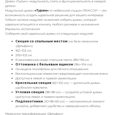
Диван «Турин»: модульность, стиль и функциональность в каждой
детали
Модульный диван
«Турин»
от мебельной студии ЛЮКСОР — это
возможность создать идеальное решение для вашего интерьера.
Гибкая система модулей позволяет собрать диван, который
идеально впишется в комнату любого размера и назначения.
Варианты исполнения
Соберите свой идеальный диван из следующих модулей:
Секция со спальным местом
(на базе механизма
«Дельфин»):
162×102 см;
200×102 см.
В разложенном виде: спальное место 280×155 см.
Оттоманка с бельевым ящиком
(184×104 см):
Оснащена газлифтами для лёгкого открывания.
Вентиляционное отверстие предотвращает скопление влаги.
Доступна в левой и правой ориентации.
Кресельная секция
(82×102 см) — дополните диван
удобными креслами.
Угловая секция
(98×98 см) — создайте угловой диван
(доступна левая и правая ориентация).
Подлокотники
(20×96×60 см) — неотъемлемый элемент
дизайна, добавляют удобство и завершённость облику.
Механизм трансформации «Дельфин»