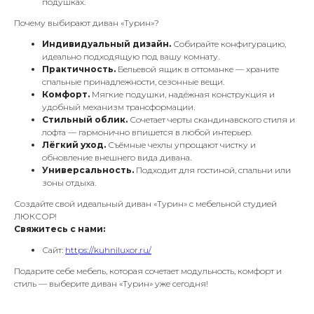
подушках.
Почему выбирают диван «Турин»?
Индивидуальный дизайн.
Собирайте конфигурацию,
идеально подходящую под вашу комнату.
Практичность.
Бельевой ящик в оттоманке — храните
спальные принадлежности, сезонные вещи.
Комфорт.
Мягкие подушки, надёжная конструкция и
удобный механизм трансформации.
Стильный облик.
Сочетает черты скандинавского стиля и
лофта — гармонично впишется в любой интерьер.
Лёгкий уход.
Съёмные чехлы упрощают чистку и
обновление внешнего вида дивана.
Универсальность.
Подходит для гостиной, спальни или
зоны отдыха.
Создайте свой идеальный диван «Турин» с мебельной студией
ЛЮКСОР!
Свяжитесь с нами:
Сайт:
https://kuhniluxor.ru/
Подарите себе мебель, которая сочетает модульность, комфорт и
стиль — выберите диван «Турин» уже сегодня!