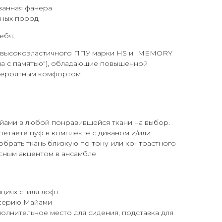
ванная фанера
йных пород
ебя:
з высокоэластичного ППУ марки HS и "MEMORY
на с памятью"), обладающие повышенной
вероятным комфортом
айами в любой понравившейся ткани на выбор.
ретаете пуф в комплекте с диваном и/или
обрать ткань близкую по тону или контрастного
есным акцентом в ансамбле
ициях стиля лофт
 серию Майами
олнительное место для сидения, подставка для