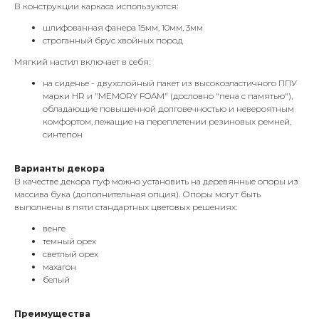
В конструкции каркаса используются:
шлифованная фанера 15мм, 10мм, 3мм
строганный брус хвойных пород
Мягкий настил включает в себя:
на сиденье - двухслойный пакет из высокоэластичного ППУ
марки HR и "MEMORY FOAM" (дословно "пена с памятью"),
обладающие повышенной долговечностью и невероятным
комфортом, лежащие на переплетении резиновых ремней,
синтепон
Варианты декора
В качестве декора пуф можно установить на деревянные опоры из
массива бука (дополнительная опция). Опоры могут быть
выполнены в пяти стандартных цветовых решениях:
венге
темный орех
светлый орех
махагон
белый
Преимущества